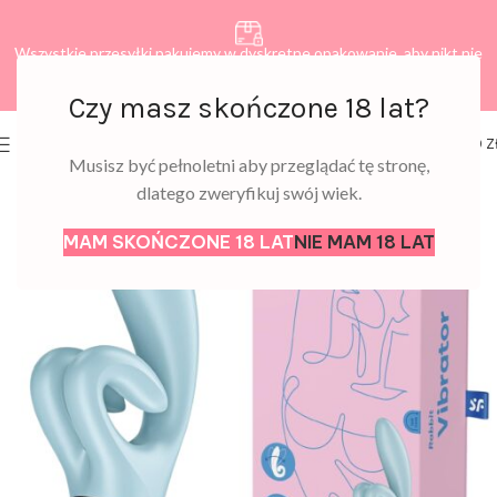
Wszystkie przesyłki pakujemy w dyskretne opakowanie, aby nikt nie
dowiedział się, co zamawiasz.
Czy masz skończone 18 lat?
0
MENU
0,00
Z
Musisz być pełnoletni aby przeglądać tę stronę,
dlatego zweryfikuj swój wiek.
MAM SKOŃCZONE 18 LAT
NIE MAM 18 LAT