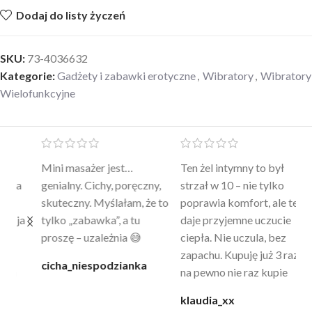
Dodaj do listy życzeń
SKU:
73-4036632
Kategorie:
Gadżety i zabawki erotyczne
,
Wibratory
,
Wibratory
Wielofunkcyjne
Mini masażer jest…
Ten żel intymny to był
Po
a
genialny. Cichy, poręczny,
strzał w 10 – nie tylko
to
skuteczny. Myślałam, że to
poprawia komfort, ale też
wy
a
tylko „zabawka”, a tu
daje przyjemne uczucie
bu
proszę – uzależnia 😅
ciepła. Nie uczula, bez
po
zapachu. Kupuję już 3 raz i
cicha_niespodzianka
@k
na pewno nie raz kupie
klaudia_xx