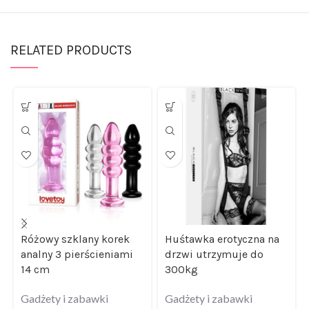
RELATED PRODUCTS
Różowy szklany korek
Huśtawka erotyczna na
analny 3 pierścieniami
drzwi utrzymuje do
14 cm
300kg
Gadżety i zabawki
Gadżety i zabawki
erotyczne
,
Korki i plugi
erotyczne
,
Huśtawki