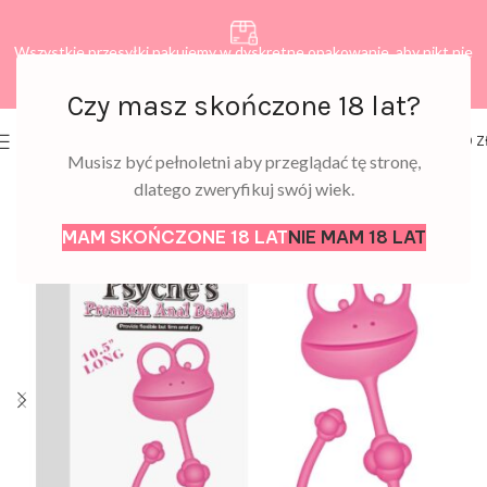
Wszystkie przesyłki pakujemy w dyskretne opakowanie, aby nikt nie
dowiedział się, co zamawiasz.
Czy masz skończone 18 lat?
0
MENU
0,00
Z
Musisz być pełnoletni aby przeglądać tę stronę,
dlatego zweryfikuj swój wiek.
MAM SKOŃCZONE 18 LAT
NIE MAM 18 LAT