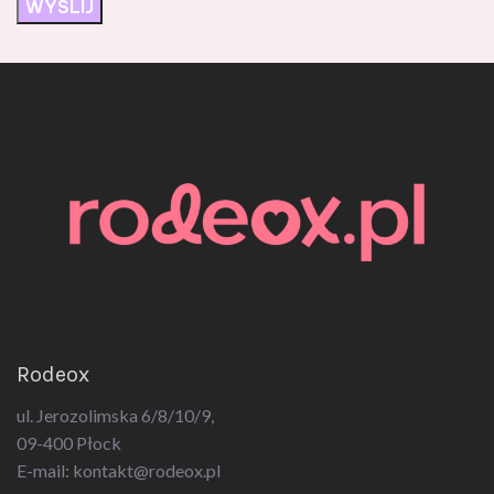
Rodeox
ul. Jerozolimska 6/8/10/9,
09-400 Płock
E-mail:
kontakt@rodeox.pl