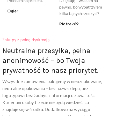
zapachu. Kupuję już 3 raz i
cicha_niespodzianka
@k
na pewno nie raz kupie
klaudia_xx
Zakupy z pełną dyskrecją
Neutralna przesyłka, pełna
anonimowość – bo Twoja
prywatność to nasz priorytet.
Wszystkie zamówienia pakujemy w nieoznakowane,
neutralne opakowania – bez nazw sklepu, bez
logotypów i bez żadnych informacji o zawartości.
Kurier ani osoby trzecie nie będą wiedzieć, co
znajduje się w środku. Dodatkowo na wyciągu
bankowym nie pojawia się nazwa sklepu – dzięki