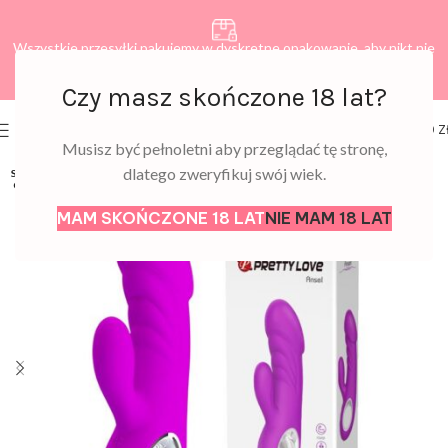
Wszystkie przesyłki pakujemy w dyskretne opakowanie, aby nikt nie
dowiedział się, co zamawiasz.
Czy masz skończone 18 lat?
0
MENU
0,00
Z
Musisz być pełnoletni aby przeglądać tę stronę,
dlatego zweryfikuj swój wiek.
SOLD
OUT
MAM SKOŃCZONE 18 LAT
NIE MAM 18 LAT