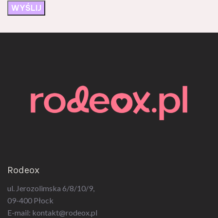
Rodeox
ul. Jerozolimska 6/8/10/9,
09-400 Płock
E-mail:
kontakt@rodeox.pl