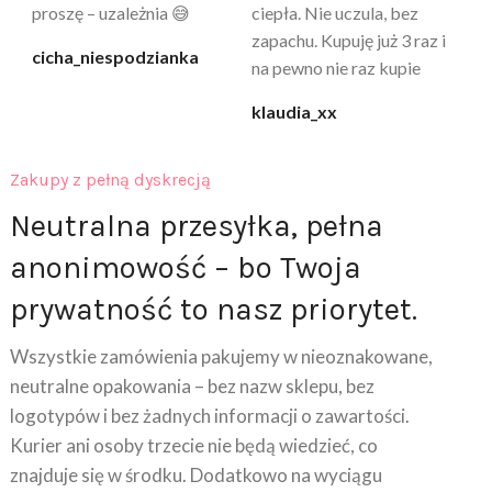
proszę – uzależnia 😅
ciepła. Nie uczula, bez
po
zapachu. Kupuję już 3 raz i
cicha_niespodzianka
@k
na pewno nie raz kupie
klaudia_xx
Zakupy z pełną dyskrecją
Neutralna przesyłka, pełna
anonimowość – bo Twoja
prywatność to nasz priorytet.
Wszystkie zamówienia pakujemy w nieoznakowane,
neutralne opakowania – bez nazw sklepu, bez
logotypów i bez żadnych informacji o zawartości.
Kurier ani osoby trzecie nie będą wiedzieć, co
znajduje się w środku. Dodatkowo na wyciągu