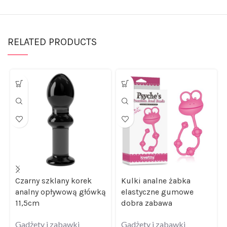
RELATED PRODUCTS
Czarny szklany korek
Kulki analne żabka
analny opływową główką
elastyczne gumowe
11,5cm
dobra zabawa
Gadżety i zabawki
Gadżety i zabawki