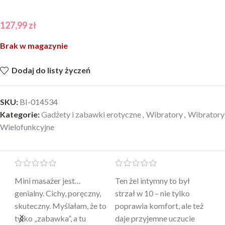
127,99
zł
Brak w magazynie
Dodaj do listy życzeń
SKU:
BI-014534
Kategorie:
Gadżety i zabawki erotyczne
,
Wibratory
,
Wibratory
Wielofunkcyjne
Mini masażer jest…
Ten żel intymny to był
Po
a
genialny. Cichy, poręczny,
strzał w 10 – nie tylko
to
skuteczny. Myślałam, że to
poprawia komfort, ale też
wy
a
tylko „zabawka”, a tu
daje przyjemne uczucie
bu