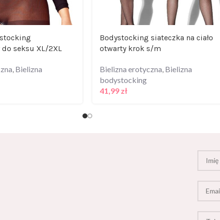
stocking
Bodystocking siateczka na ciało
 do seksu XL/2XL
otwarty krok s/m
czna
,
Bielizna
Bielizna erotyczna
,
Bielizna
bodystocking
41,99
zł