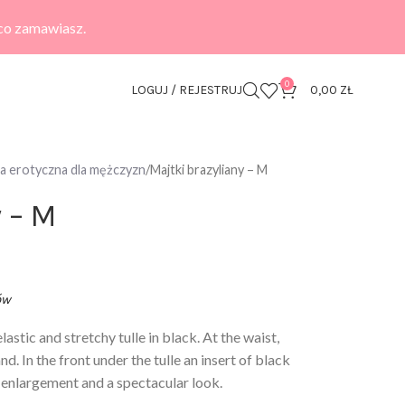
 co zamawiasz.
0
LOGUJ / REJESTRUJ
0,00
ZŁ
zna erotyczna dla mężczyzn
Majtki brazyliany – M
 – M
ów
lastic and stretchy tulle in black. At the waist,
d. In the front under the tulle an insert of black
al enlargement and a spectacular look.