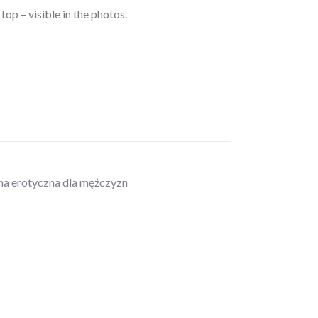
op – visible in the photos.
zna erotyczna dla mężczyzn