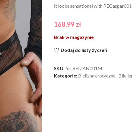
It looks sensational with REGaspar001 t
168,99
zł
Brak w magazynie
Dodaj do listy życzeń
SKU:
65-REIZAN001M
Kategorie:
Bielizna erotyczna
,
Biieli