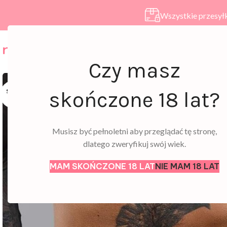
Wszystkie przesyłk
HOME
SKLEP
A
Czy masz
SOLD
skończone 18 lat?
OUT
Musisz być pełnoletni aby przeglądać tę stronę,
dlatego zweryfikuj swój wiek.
MAM SKOŃCZONE 18 LAT
NIE MAM 18 LAT