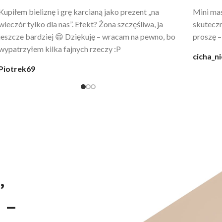
Po prostu WOW! Szlafrok to sztos – lekki, chłodny, a
Kupiłam 
wygląda jak z luksusowego butiku. Noszę
świetny 
codziennie po kąpieli z mężem.
śmiechu,
moment
@karolina_dream
Monia
,
 –