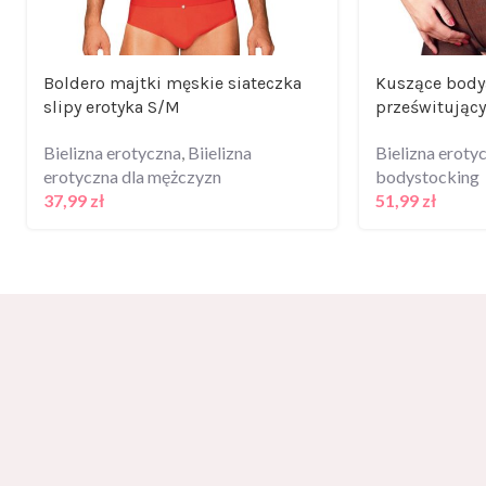
Boldero majtki męskie siateczka
Kuszące body
slipy erotyka S/M
prześwitujący
Bielizna erotyczna
,
Biielizna
Bielizna eroty
erotyczna dla mężczyzn
bodystocking
37,99
zł
51,99
zł