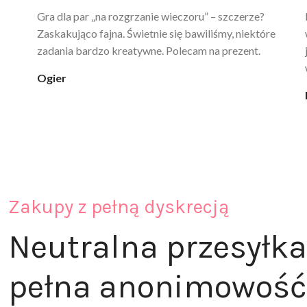
Ten żel intymny to był strzał w 10 – nie tylko
poprawia komfort, ale też daje przyjemne uczucie
ciepła. Nie uczula, bez zapachu. Kupuję już 3 raz i na
pewno nie raz kupie
klaudia_xx
Zakupy z pełną dyskrecją
Neutralna przesyłka
pełna anonimowość