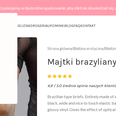
i pakujemy w dyskretne opakowanie, aby nikt nie dowiedział się,
KCESORIA
BIELIZNA
DROGERIA
UPOMINKI
BLOG
FAQ
KONTAKT
Strona główna
Bielizna erotyczna
Biieli
Majtki brazyliany
4,9 / 5.0 średnia opinia naszych klient
Brazilian type briefs. Entirely made of e
black, wide and nice to touch elastic ban
glossy vinyl. Gives the effect of optic