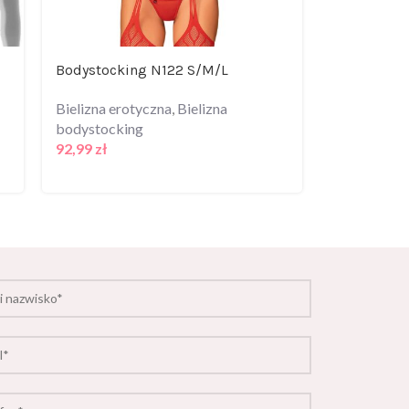
Bodystocking N122 S/M/L
B135 body 
Bielizna erotyczna
,
Bielizna
Bielizna er
bodystocking
105,99
zł
92,99
zł