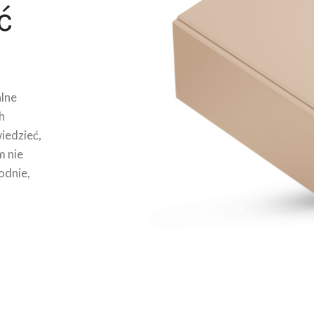
ć
lne
h
wiedzieć,
m nie
odnie,