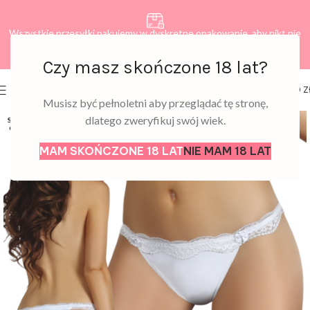
Wszystkie przesyłki pakujemy w dyskretne opakowanie, aby nikt nie
dowiedział się, co zamawiasz.
Czy masz skończone 18 lat?
0
MENU
0,00
Z
Musisz być pełnoletni aby przeglądać tę stronę,
dlatego zweryfikuj swój wiek.
SOLD
OUT
MAM SKOŃCZONE 18 LAT
NIE MAM 18 LAT