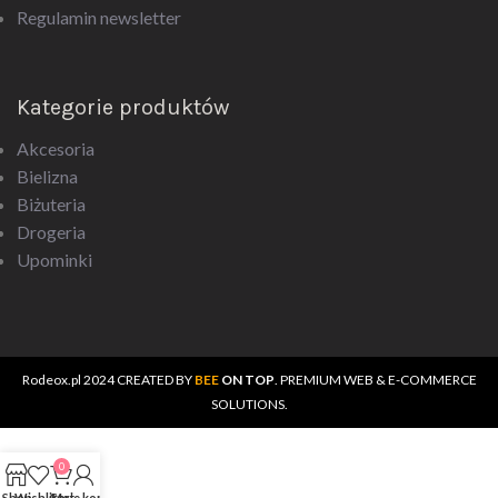
Regulamin newsletter
Kategorie produktów
Akcesoria
Bielizna
Biżuteria
Drogeria
Upominki
Rodeox.pl
2024 CREATED BY
BEE
ON TOP
. PREMIUM WEB & E-COMMERCE
SOLUTIONS.
0
Shop
Wishlist
Cart
Moje konto