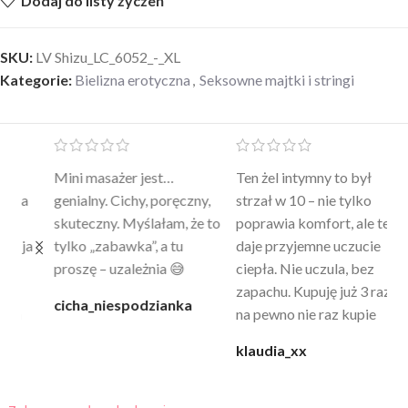
Dodaj do listy życzeń
SKU:
LV Shizu_LC_6052_-_XL
Kategorie:
Bielizna erotyczna
,
Seksowne majtki i stringi
Mini masażer jest…
Ten żel intymny to był
Po
a
genialny. Cichy, poręczny,
strzał w 10 – nie tylko
to
skuteczny. Myślałam, że to
poprawia komfort, ale też
wy
a
tylko „zabawka”, a tu
daje przyjemne uczucie
bu
proszę – uzależnia 😅
ciepła. Nie uczula, bez
po
zapachu. Kupuję już 3 raz i
cicha_niespodzianka
@k
na pewno nie raz kupie
klaudia_xx
Zakupy z pełną dyskrecją