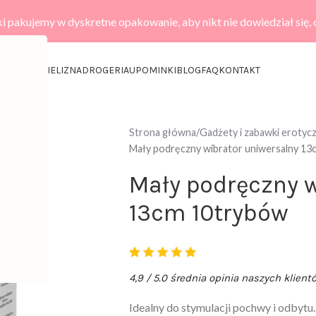
i pakujemy w dyskretne opakowanie, aby nikt nie dowiedział się,
KCESORIA
BIELIZNA
DROGERIA
UPOMINKI
BLOG
FAQ
KONTAKT
Strona główna
Gadżety i zabawki erotyc
Mały podręczny wibrator uniwersalny 1
Mały podręczny w
13cm 10trybów
4,9 / 5.0 średnia opinia naszych klient
Idealny do stymulacji pochwy i odbytu.