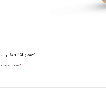
salny 13cm 10trybów”
ą oznaczone
*