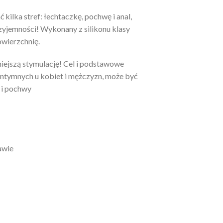
ilka stref: łechtaczkę, pochwę i anal,
rzyjemności! Wykonany z silikonu klasy
wierzchnię.
iejszą stymulację! Cel i podstawowe
ntymnych u kobiet i mężczyzn, może być
 i pochwy
awie