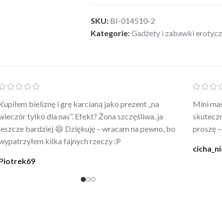
SKU:
BI-014510-2
Kategorie:
Gadżety i zabawki erotyc
Po prostu WOW! Szlafrok to sztos – lekki, chłodny, a
Kupiłam 
wygląda jak z luksusowego butiku. Noszę
świetny
codziennie po kąpieli z mężem.
śmiechu,
moment
@karolina_dream
Monia