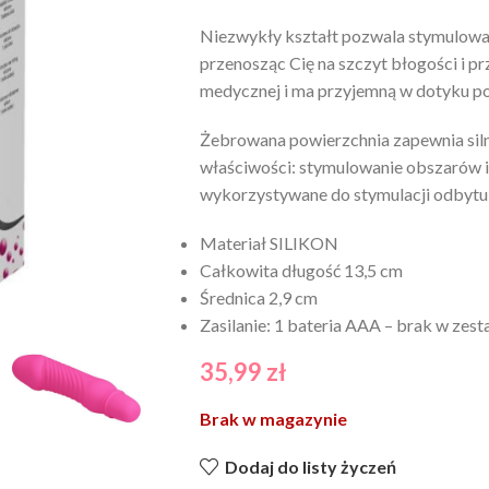
Niezwykły kształt pozwala stymulować k
przenosząc Cię na szczyt błogości i p
medycznej i ma przyjemną w dotyku po
Żebrowana powierzchnia zapewnia siln
właściwości: stymulowanie obszarów i
wykorzystywane do stymulacji odbytu
Materiał SILIKON
Całkowita długość 13,5 cm
Średnica 2,9 cm
Zasilanie: 1 bateria AAA – brak w zest
35,99
zł
Brak w magazynie
Dodaj do listy życzeń