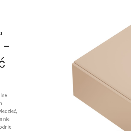
,
 –
ć
lne
h
wiedzieć,
m nie
odnie,