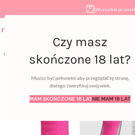
Wszystkie przesyłk
HOME
SKLEP
A
Czy masz
SOLD
skończone 18 lat?
OUT
Musisz być pełnoletni aby przeglądać tę stronę,
dlatego zweryfikuj swój wiek.
MAM SKOŃCZONE 18 LAT
NIE MAM 18 LAT