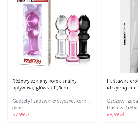
Różowy szklany korek analny
Huśtawka erot
opływową główką 11,5cm
utrzymuje do
Gadżety i zabawki erotyczne
,
Korki i
Gadżety i zab
plugi
Huśtawki miło
57,99
zł
68,99
zł