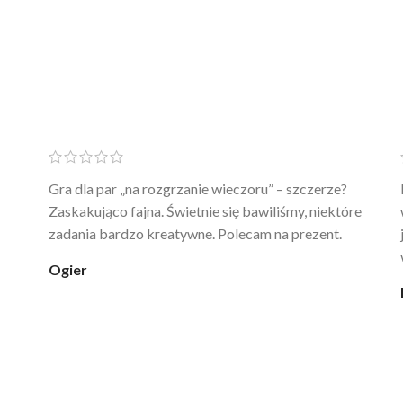
Ten żel intymny to był strzał w 10 – nie tylko
poprawia komfort, ale też daje przyjemne uczucie
ciepła. Nie uczula, bez zapachu. Kupuję już 3 raz i na
pewno nie raz kupie
klaudia_xx