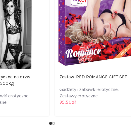
yczna na drzwi
Zestaw-RED ROMANCE GIFT SET
 300kg
Gadżety i zabawki erotyczne
,
awki erotyczne
,
Zestawy erotyczne
sne
95,51
zł