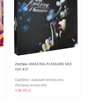
Zestaw-AMAZING PLEASURE SEX
Żel/sprej-
TOY KIT
Spray 100 
Gadżety i zabawki erotyczne
,
Krem do dep
Zestawy erotyczne
Gadżety i z
138,99
zł
29,99
zł