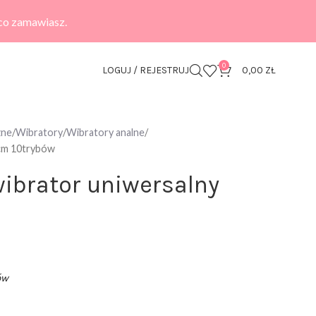
 co zamawiasz.
0
LOGUJ / REJESTRUJ
0,00
ZŁ
zne
Wibratory
Wibratory analne
3cm 10trybów
ibrator uniwersalny
ów