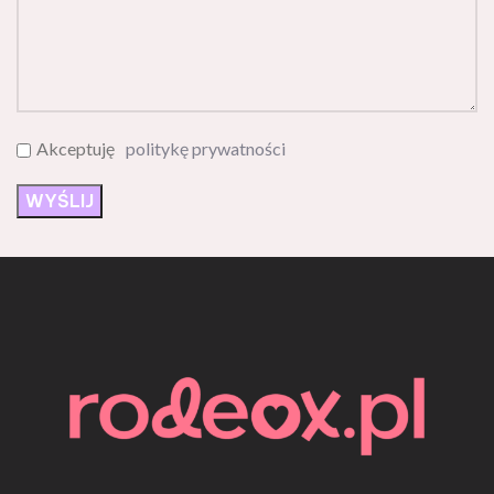
Akceptuję
politykę prywatności