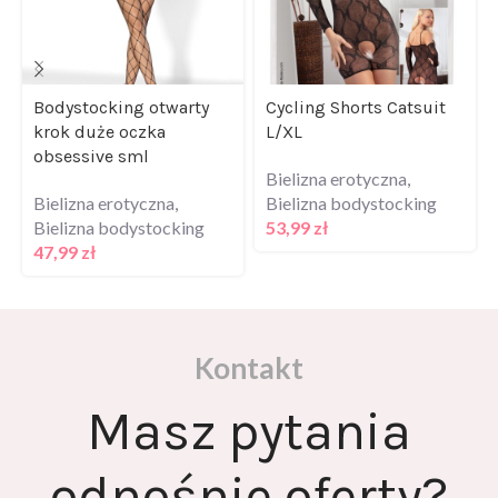
Bodystocking otwarty
Cycling Shorts Catsuit
krok duże oczka
L/XL
obsessive sml
Bielizna erotyczna
,
Bielizna erotyczna
,
Bielizna bodystocking
Bielizna bodystocking
53,99
zł
47,99
zł
Kontakt
Masz pytania
odnośnie oferty?