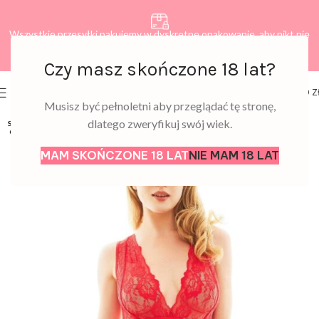
Wszystkie przesyłki pakujemy w dyskretne opakowanie, aby nikt nie
dowiedział się, co zamawiasz.
Czy masz skończone 18 lat?
0
MENU
0,00
Z
Musisz być pełnoletni aby przeglądać tę stronę,
dlatego zweryfikuj swój wiek.
SOLD
OUT
MAM SKOŃCZONE 18 LAT
NIE MAM 18 LAT