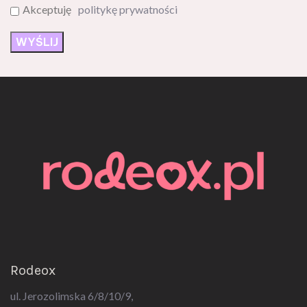
Akceptuję
politykę prywatności
Rodeox
ul. Jerozolimska 6/8/10/9,