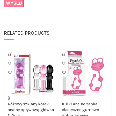
RELATED PRODUCTS
Różowy szklany korek
Kulki analne żabka
analny opływową główką
elastyczne gumowe
11,5cm
dobra zabawa