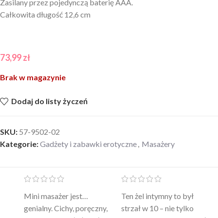
Zasilany przez pojedynczą baterię AAA.
Całkowita długość 12,6 cm
73,99
zł
Brak w magazynie
Dodaj do listy życzeń
SKU:
57-9502-02
Kategorie:
Gadżety i zabawki erotyczne
,
Masażery
Mini masażer jest…
Ten żel intymny to był
Po
a
genialny. Cichy, poręczny,
strzał w 10 – nie tylko
to