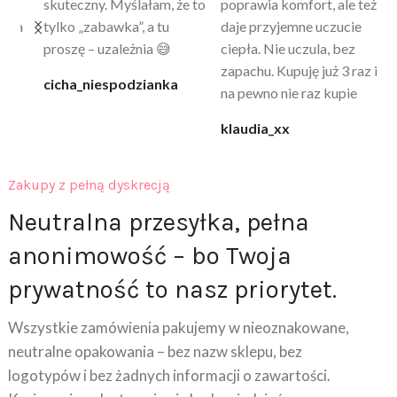
skuteczny. Myślałam, że to
poprawia komfort, ale też
wy
a
tylko „zabawka”, a tu
daje przyjemne uczucie
bu
proszę – uzależnia 😅
ciepła. Nie uczula, bez
po
zapachu. Kupuję już 3 raz i
cicha_niespodzianka
@k
na pewno nie raz kupie
klaudia_xx
Zakupy z pełną dyskrecją
Neutralna przesyłka, pełna
anonimowość – bo Twoja
prywatność to nasz priorytet.
Wszystkie zamówienia pakujemy w nieoznakowane,
neutralne opakowania – bez nazw sklepu, bez
logotypów i bez żadnych informacji o zawartości.