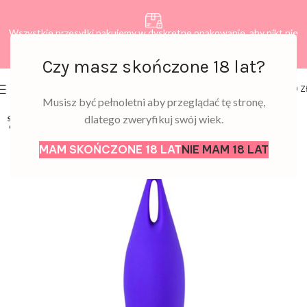
Wszystkie przesyłki pakujemy w dyskretne opakowanie, aby nikt nie
dowiedział się, co zamawiasz.
Czy masz skończone 18 lat?
0
MENU
0,00
Z
Musisz być pełnoletni aby przeglądać tę stronę,
dlatego zweryfikuj swój wiek.
SOLD
OUT
MAM SKOŃCZONE 18 LAT
NIE MAM 18 LAT