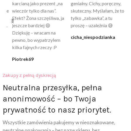
a
genialny. Cichy, poręczny,
strzał w 10 – nie tylko
to
skuteczny. Myślałam, że to
poprawia komfort, ale też
wy
a
tylko „zabawka”, a tu
daje przyjemne uczucie
bu
proszę – uzależnia 😅
ciepła. Nie uczula, bez
po
zapachu. Kupuję już 3 raz i
cicha_niespodzianka
@k
na pewno nie raz kupie
klaudia_xx
Zakupy z pełną dyskrecją
Neutralna przesyłka, pełna
anonimowość – bo Twoja
prywatność to nasz priorytet.
Wszystkie zamówienia pakujemy w nieoznakowane,
neutralne opakowania – bez nazw sklepu, bez