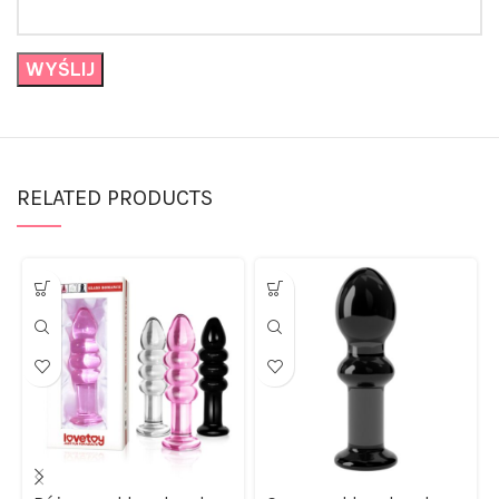
RELATED PRODUCTS
Różowy szklany korek
Czarny szklany korek