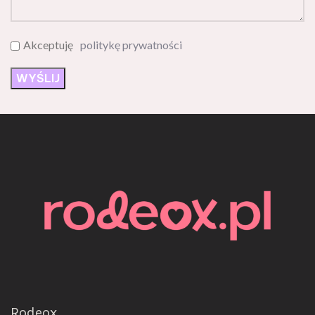
Akceptuję
politykę prywatności
Rodeox