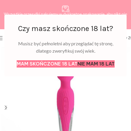
Wszystkie przesyłki pakujemy w dyskretne opakowanie, aby nikt nie
dowiedział się, co zamawiasz.
Czy masz skończone 18 lat?
0
MENU
0,00
Z
Musisz być pełnoletni aby przeglądać tę stronę,
dlatego zweryfikuj swój wiek.
MAM SKOŃCZONE 18 LAT
NIE MAM 18 LAT