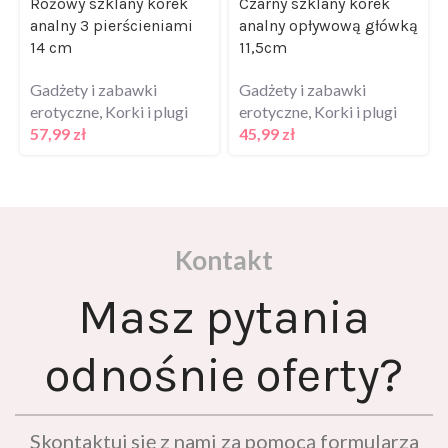
analny 3 pierścieniami
analny opływową główką
14 cm
11,5cm
Gadżety i zabawki
Gadżety i zabawki
erotyczne
,
Korki i plugi
erotyczne
,
Korki i plugi
57,99
zł
45,99
zł
Kontakt
Masz pytania
odnośnie oferty?
Skontaktuj się z nami za pomocą formularza