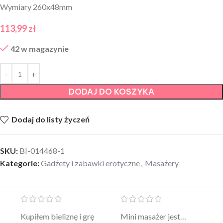
Wymiary 260x48mm
113,99
zł
42 w magazynie
DODAJ DO KOSZYKA
Dodaj do listy życzeń
SKU:
BI-014468-1
Kategorie:
Gadżety i zabawki erotyczne
,
Masażery
Mini masażer jest…
Ten żel intymny to był
Po