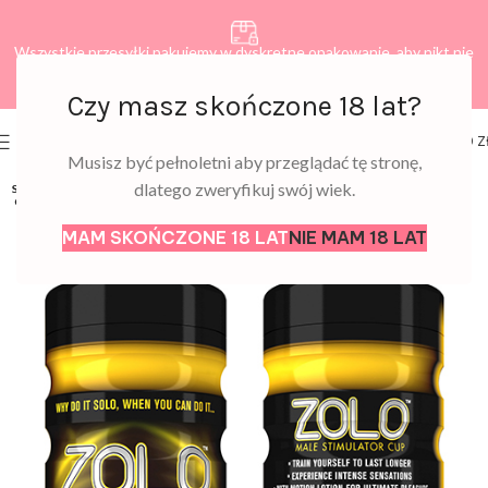
Wszystkie przesyłki pakujemy w dyskretne opakowanie, aby nikt nie
dowiedział się, co zamawiasz.
Czy masz skończone 18 lat?
0
MENU
0,00
Z
Musisz być pełnoletni aby przeglądać tę stronę,
dlatego zweryfikuj swój wiek.
SOLD
OUT
MAM SKOŃCZONE 18 LAT
NIE MAM 18 LAT