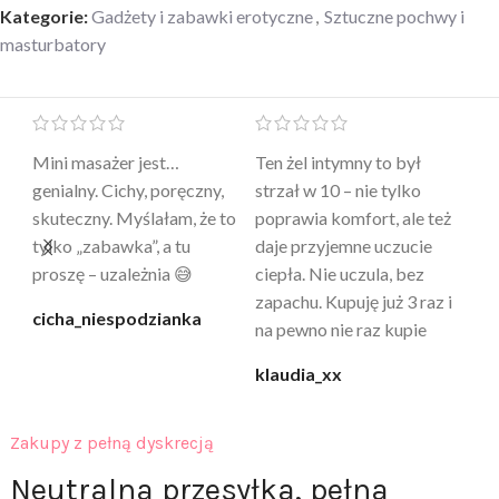
Kategorie:
Gadżety i zabawki erotyczne
,
Sztuczne pochwy i
masturbatory
Mini masażer jest…
Ten żel intymny to był
Po
a
genialny. Cichy, poręczny,
strzał w 10 – nie tylko
to
skuteczny. Myślałam, że to
poprawia komfort, ale też
wy
a
tylko „zabawka”, a tu
daje przyjemne uczucie
bu
proszę – uzależnia 😅
ciepła. Nie uczula, bez
po
zapachu. Kupuję już 3 raz i
cicha_niespodzianka
@k
na pewno nie raz kupie
klaudia_xx
Zakupy z pełną dyskrecją
Neutralna przesyłka, pełna