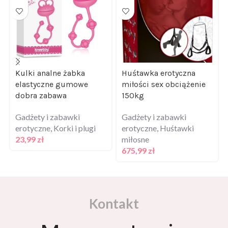
Kulki analne żabka
Huśtawka erotyczna
elastyczne gumowe
miłości sex obciążenie
dobra zabawa
150kg
Gadżety i zabawki
Gadżety i zabawki
erotyczne
,
Korki i plugi
erotyczne
,
Huśtawki
23,99
zł
miłosne
675,99
zł
Kontakt