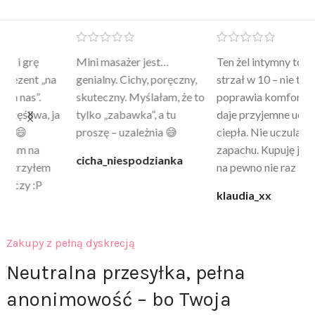
Mini masażer jest…
Ten żel intymny to był
Po
a
genialny. Cichy, poręczny,
strzał w 10 – nie tylko
to
skuteczny. Myślałam, że to
poprawia komfort, ale też
wy
a
tylko „zabawka”, a tu
daje przyjemne uczucie
bu
proszę – uzależnia 😅
ciepła. Nie uczula, bez
po
zapachu. Kupuję już 3 raz i
cicha_niespodzianka
@k
na pewno nie raz kupie
klaudia_xx
Zakupy z pełną dyskrecją
Neutralna przesyłka, pełna
anonimowość – bo Twoja