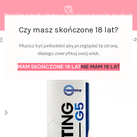
Wszystkie przesyłki pakujemy w dyskretne opakowanie, aby nikt nie
dowiedział się, co zamawiasz.
Czy masz skończone 18 lat?
0
MENU
0,00
Z
Musisz być pełnoletni aby przeglądać tę stronę,
dlatego zweryfikuj swój wiek.
MAM SKOŃCZONE 18 LAT
NIE MAM 18 LAT