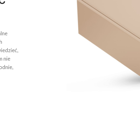
lne
h
wiedzieć,
m nie
odnie,