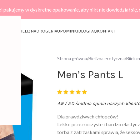
i pakujemy w dyskretne opakowanie, aby nikt nie dowiedział się,
KCESORIA
BIELIZNA
DROGERIA
UPOMINKI
BLOG
FAQ
KONTAKT
Strona główna
Bielizna erotyczna
Biieli
Men’s Pants L
4,9 / 5.0 średnia opinia naszych klient
Dla prawdziwych chłopców!
Lekko przezroczyste i bardzo elastycz
torba z zatrzaskami sprawia, że seksow