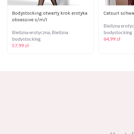
Bodystocking otwarty krok erotyka
Catsuit schw
obsessive s/m/l
Bielizna eroty
Bielizna erotyczna
,
Bielizna
bodystocking
bodystocking
64,99
zł
57,99
zł