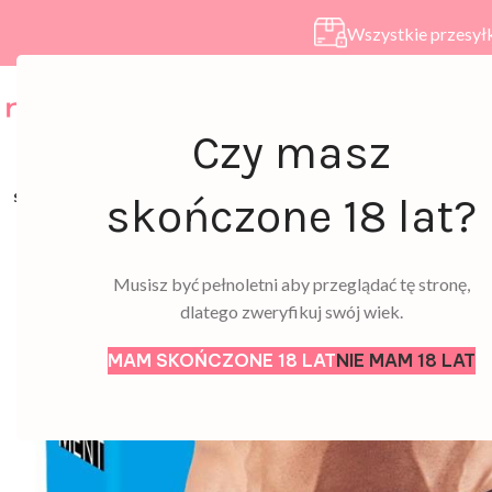
Wszystkie przesyłk
HOME
SKLEP
A
Czy masz
SOLD
skończone 18 lat?
OUT
Musisz być pełnoletni aby przeglądać tę stronę,
dlatego zweryfikuj swój wiek.
MAM SKOŃCZONE 18 LAT
NIE MAM 18 LAT