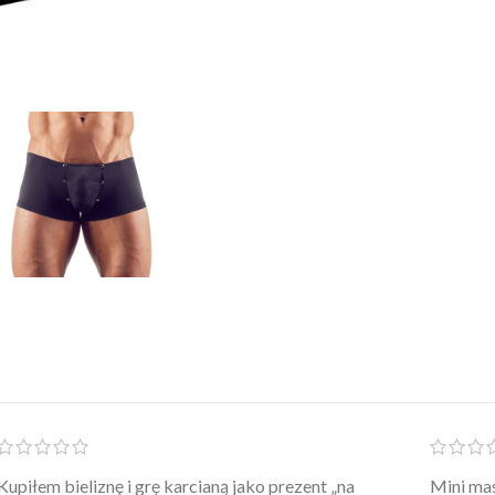
Po prostu WOW! Szlafrok to sztos – lekki, chłodny, a
Kupiłam 