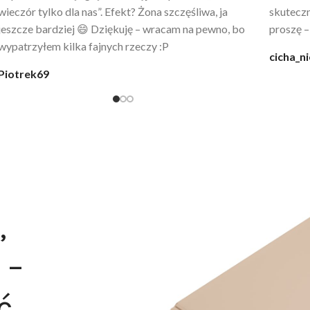
wygląda jak z luksusowego butiku. Noszę
świetny 
codziennie po kąpieli z mężem.
śmiechu,
moment
@karolina_dream
Monia
,
 –
ć