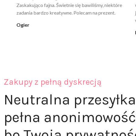
poprawia komfort, ale też daje przyjemne uczucie
ciepła. Nie uczula, bez zapachu. Kupuję już 3 raz i na
pewno nie raz kupie
klaudia_xx
Zakupy z pełną dyskrecją
Neutralna przesyłka
pełna anonimowość
bo Twoja prywatnoś