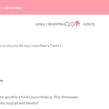
 co zamawiasz.
0
LOGUJ / REJESTRUJ
0,00
ZŁ
zna erotyczna dla mężczyzn
Men’s Pants L
ów
ne spodnie z funkcją puchnięcia. Wyrafinowana
ny wygląd jest idealny!