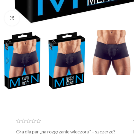
Click to enlarge
Ten żel intymny to był strzał w 10 – nie tylko