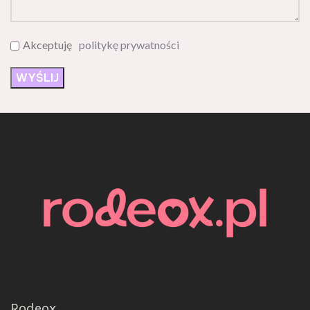
Akceptuję
politykę prywatności
Rodeox