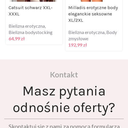
Catsuit schwarz XXL-
Milladis erotyczne body
XXXL
eleganckie seksowne
XL/2XL
Bielizna erotyczna
,
Bielizna bodystocking
Bielizna erotyczna
,
Body
64,99
zł
zmysłowe
192,99
zł
Kontakt
Masz pytania
odnośnie oferty?
Skontaktuj się z nami za pomocą formularza
kontaktowego