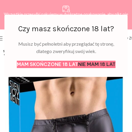
Wszystkie przesyłki pakujemy w dyskretne opakowanie, aby nikt nie
dowiedział się, co zamawiasz.
Czy masz skończone 18 lat?
0
MENU
0,00
Z
Musisz być pełnoletni aby przeglądać tę stronę,
dlatego zweryfikuj swój wiek.
SOLD
OUT
MAM SKOŃCZONE 18 LAT
NIE MAM 18 LAT