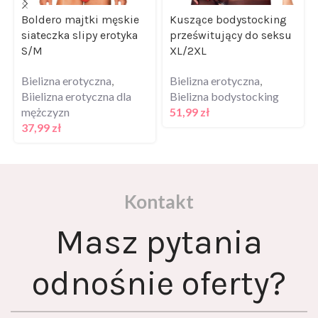
Boldero majtki męskie
Kuszące bodystocking
siateczka slipy erotyka
prześwitujący do seksu
S/M
XL/2XL
Bielizna erotyczna
,
Bielizna erotyczna
,
Biielizna erotyczna dla
Bielizna bodystocking
mężczyzn
51,99
zł
37,99
zł
Kontakt
Masz pytania
odnośnie oferty?
Skontaktuj się z nami za pomocą formularza