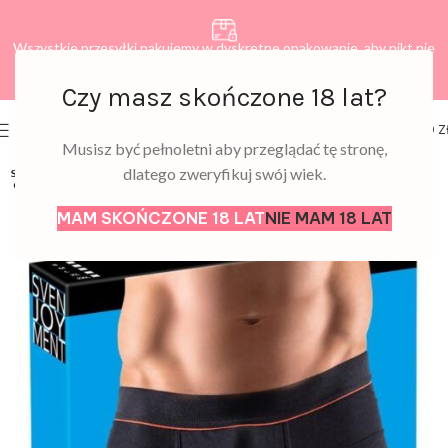
Wszystkie przesyłki pakujemy w dyskretne opakowanie, aby nikt nie
dowiedział się, co zamawiasz.
Czy masz skończone 18 lat?
0
MENU
0,00
Z
Musisz być pełnoletni aby przeglądać tę stronę,
dlatego zweryfikuj swój wiek.
SOLD
OUT
MAM SKOŃCZONE 18 LAT
NIE MAM 18 LAT