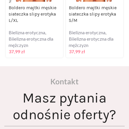
Boldero majtki męskie
Boldero majtki męskie
siateczka slipy erotyka
siateczka slipy erotyka
L/XL
S/M
Bielizna erotyczna
,
Bielizna erotyczna
,
Biielizna erotyczna dla
Biielizna erotyczna dla
mężczyzn
mężczyzn
37,99
zł
37,99
zł
Kontakt
Masz pytania
odnośnie oferty?
Skontaktuj się z nami za pomocą formularza