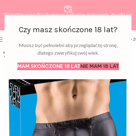
Wszystkie przesyłki pakujemy w dyskretne opakowanie, aby nikt nie
dowiedział się, co zamawiasz.
Czy masz skończone 18 lat?
0
MENU
0,00
Z
Musisz być pełnoletni aby przeglądać tę stronę,
dlatego zweryfikuj swój wiek.
SOLD
OUT
MAM SKOŃCZONE 18 LAT
NIE MAM 18 LAT