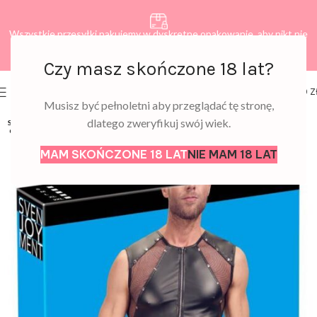
Wszystkie przesyłki pakujemy w dyskretne opakowanie, aby nikt nie
dowiedział się, co zamawiasz.
Czy masz skończone 18 lat?
0
MENU
0,00
Z
Musisz być pełnoletni aby przeglądać tę stronę,
dlatego zweryfikuj swój wiek.
SOLD
OUT
MAM SKOŃCZONE 18 LAT
NIE MAM 18 LAT