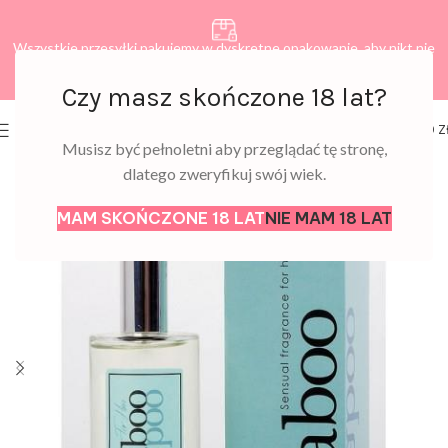
Wszystkie przesyłki pakujemy w dyskretne opakowanie, aby nikt nie
dowiedział się, co zamawiasz.
Czy masz skończone 18 lat?
0
MENU
0,00
Z
Musisz być pełnoletni aby przeglądać tę stronę,
dlatego zweryfikuj swój wiek.
MAM SKOŃCZONE 18 LAT
NIE MAM 18 LAT