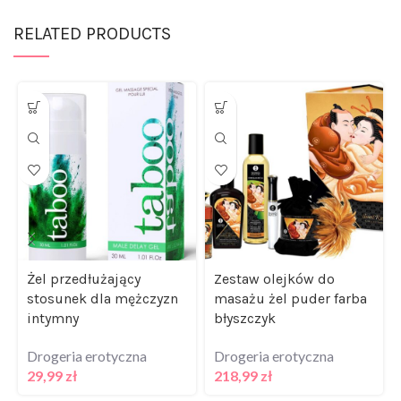
RELATED PRODUCTS
Żel przedłużający
Zestaw olejków do
stosunek dla mężczyzn
masażu żel puder farba
intymny
błyszczyk
Drogeria erotyczna
Drogeria erotyczna
29,99
zł
218,99
zł