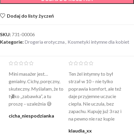
Dodaj do listy życzeń
SKU:
731-00006
Kategorie:
Drogeria erotyczna
,
Kosmetyki intymne dla kobiet
Mini masażer jest…
Ten żel intymny to był
Po
a
genialny. Cichy, poręczny,
strzał w 10 – nie tylko
to
skuteczny. Myślałam, że to
poprawia komfort, ale też
wy
a
tylko „zabawka”, a tu
daje przyjemne uczucie
bu
proszę – uzależnia 😅
ciepła. Nie uczula, bez
po
zapachu. Kupuję już 3 raz i
cicha_niespodzianka
@k
na pewno nie raz kupie
klaudia_xx