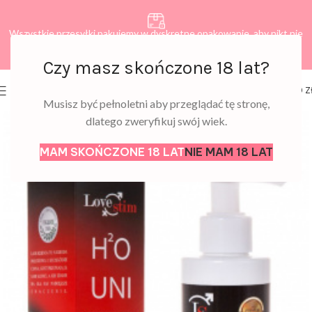
Wszystkie przesyłki pakujemy w dyskretne opakowanie, aby nikt nie
dowiedział się, co zamawiasz.
Czy masz skończone 18 lat?
0
MENU
0,00
Z
Musisz być pełnoletni aby przeglądać tę stronę,
dlatego zweryfikuj swój wiek.
MAM SKOŃCZONE 18 LAT
NIE MAM 18 LAT