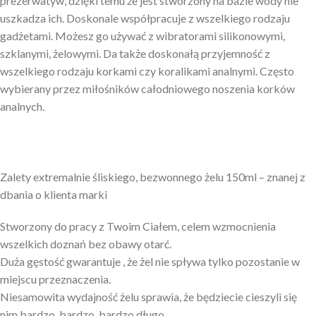
prezerwatyw, dzięki temu że jest stworzony na bazie wody nie
uszkadza ich. Doskonale współpracuje z wszelkiego rodzaju
gadżetami. Możesz go używać z wibratorami silikonowymi,
szklanymi, żelowymi. Da także doskonałą przyjemność z
wszelkiego rodzaju korkami czy koralikami analnymi. Często
wybierany przez miłośników całodniowego noszenia korków
analnych.
Zalety extremalnie śliskiego, bezwonnego żelu 150ml – znanej z
dbania o klienta marki
Stworzony do pracy z Twoim Ciałem, celem wzmocnienia
wszelkich doznań bez obawy otarć.
Duża gęstość gwarantuje , że żel nie spływa tylko pozostanie w
miejscu przeznaczenia.
Niesamowita wydajność żelu sprawia, że będziecie cieszyli się
nim bardzo, bardzo, bardzo długo…