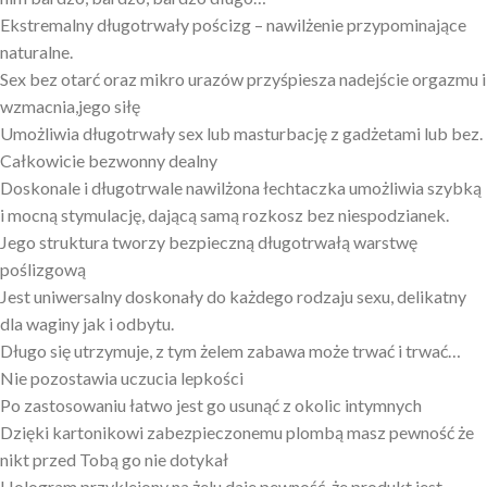
Ekstremalny długotrwały pościzg – nawilżenie przypominające
naturalne.
Sex bez otarć oraz mikro urazów przyśpiesza nadejście orgazmu i
wzmacnia,jego siłę
Umożliwia długotrwały sex lub masturbację z gadżetami lub bez.
Całkowicie bezwonny dealny
Doskonale i długotrwale nawilżona łechtaczka umożliwia szybką
i mocną stymulację, dającą samą rozkosz bez niespodzianek.
Jego struktura tworzy bezpieczną długotrwałą warstwę
poślizgową
Jest uniwersalny doskonały do każdego rodzaju sexu, delikatny
dla waginy jak i odbytu.
Długo się utrzymuje, z tym żelem zabawa może trwać i trwać…
Nie pozostawia uczucia lepkości
Po zastosowaniu łatwo jest go usunąć z okolic intymnych
Dzięki kartonikowi zabezpieczonemu plombą masz pewność że
nikt przed Tobą go nie dotykał
Hologram przyklejony na żelu daje pewność, że produkt jest