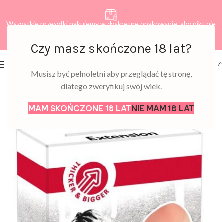
Wszystkie przesyłki pakujemy w dyskretne opakowanie, aby nikt nie
dowiedział się, co zamawiasz.
Czy masz skończone 18 lat?
0
MENU
0,00
Z
Musisz być pełnoletni aby przeglądać tę stronę,
dlatego zweryfikuj swój wiek.
MAM SKOŃCZONE 18 LAT
NIE MAM 18 LAT