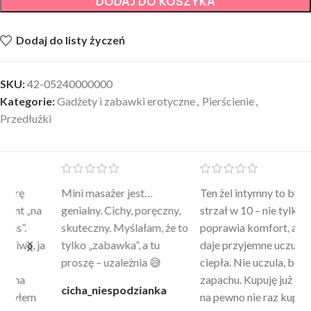
DODAJ DO KOSZYKA
Dodaj do listy życzeń
SKU:
42-05240000000
Kategorie:
Gadżety i zabawki erotyczne
,
Pierścienie
,
Przedłużki
Mini masażer jest…
Ten żel intymny to był
Po
a
genialny. Cichy, poręczny,
strzał w 10 – nie tylko
to
skuteczny. Myślałam, że to
poprawia komfort, ale też
wy
a
tylko „zabawka”, a tu
daje przyjemne uczucie
bu
proszę – uzależnia 😅
ciepła. Nie uczula, bez
po
zapachu. Kupuję już 3 raz i
cicha_niespodzianka
@k
na pewno nie raz kupie