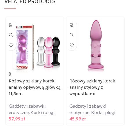
RELATED PRODUCTS
Różowy szklany korek
Różowy szklany korek
analny opływową główką
analny stylowy z
11,5cm
wypustkami
Gadżety i zabawki
Gadżety i zabawki
erotyczne
,
Korki i plugi
erotyczne
,
Korki i plugi
57,99
zł
45,99
zł