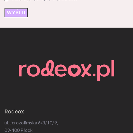
Rodeox
ul. Jerozolimska 6/8/10/9,
09-400 Płock