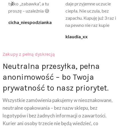
a
tylko „zabawka”, a tu
daje przyjemne uczucie
bu
proszę – uzależnia 😅
ciepła. Nie uczula, bez
po
zapachu. Kupuję już 3 raz i
cicha_niespodzianka
@k
na pewno nie raz kupie
klaudia_xx
Zakupy z pełną dyskrecją
Neutralna przesyłka, pełna
anonimowość – bo Twoja
prywatność to nasz priorytet.
Wszystkie zamówienia pakujemy w nieoznakowane,
neutralne opakowania – bez nazw sklepu, bez
logotypów i bez żadnych informacji o zawartości.
Kurier ani osoby trzecie nie będą wiedzieć, co