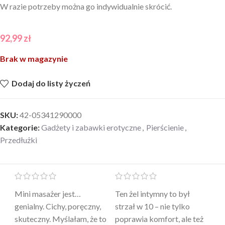
W razie potrzeby można go indywidualnie skrócić.
92,99
zł
Brak w magazynie
Dodaj do listy życzeń
SKU:
42-05341290000
Kategorie:
Gadżety i zabawki erotyczne
,
Pierścienie
,
Przedłużki
Mini masażer jest…
Ten żel intymny to był
Po
a
genialny. Cichy, poręczny,
strzał w 10 – nie tylko
to
skuteczny. Myślałam, że to
poprawia komfort, ale też
wy