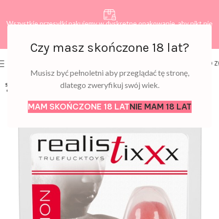
Wszystkie przesyłki pakujemy w dyskretne opakowanie, aby nikt nie
dowiedział się, co zamawiasz.
Czy masz skończone 18 lat?
0
MENU
0,00
Z
Musisz być pełnoletni aby przeglądać tę stronę,
dlatego zweryfikuj swój wiek.
SOLD
OUT
MAM SKOŃCZONE 18 LAT
NIE MAM 18 LAT