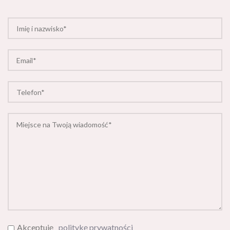
Akceptuję
politykę prywatności