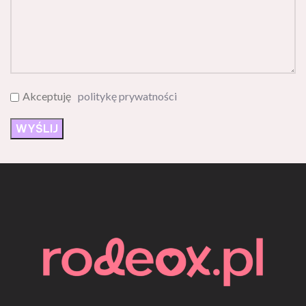
Akceptuję
politykę prywatności