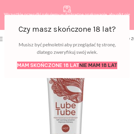
Wszystkie przesyłki pakujemy w dyskretne opakowanie, aby nikt nie
dowiedział się, co zamawiasz.
Czy masz skończone 18 lat?
0
MENU
0,00
Z
Musisz być pełnoletni aby przeglądać tę stronę,
dlatego zweryfikuj swój wiek.
MAM SKOŃCZONE 18 LAT
NIE MAM 18 LAT