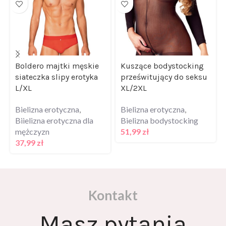
Boldero majtki męskie
Kuszące bodystocking
siateczka slipy erotyka
prześwitujący do seksu
L/XL
XL/2XL
Bielizna erotyczna
,
Bielizna erotyczna
,
Biielizna erotyczna dla
Bielizna bodystocking
mężczyzn
51,99
zł
37,99
zł
Kontakt
Masz pytania