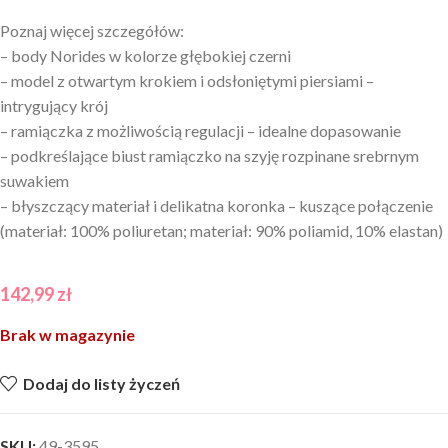
Poznaj więcej szczegółów:
– body Norides w kolorze głębokiej czerni
– model z otwartym krokiem i odsłoniętymi piersiami –
intrygujący krój
– ramiączka z możliwością regulacji – idealne dopasowanie
– podkreślające biust ramiączko na szyję rozpinane srebrnym
suwakiem
– błyszczący materiał i delikatna koronka – kuszące połączenie
(materiał: 100% poliuretan; materiał: 90% poliamid, 10% elastan)
142,99
zł
Brak w magazynie
Dodaj do listy życzeń
SKU:
49-3595