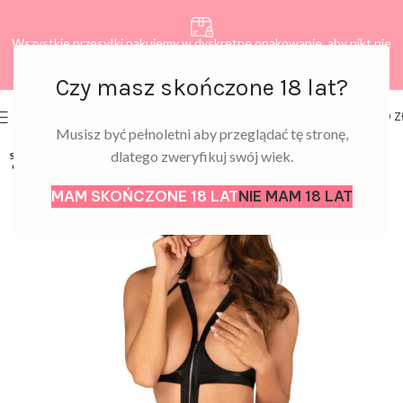
Wszystkie przesyłki pakujemy w dyskretne opakowanie, aby nikt nie
dowiedział się, co zamawiasz.
Czy masz skończone 18 lat?
0
MENU
0,00
Z
Musisz być pełnoletni aby przeglądać tę stronę,
dlatego zweryfikuj swój wiek.
SOLD
OUT
MAM SKOŃCZONE 18 LAT
NIE MAM 18 LAT