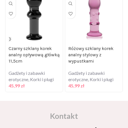
Czarny szklany korek
Różowy szklany korek
analny opływową główką
analny stylowy z
11,5cm
wypustkami
Gadżety i zabawki
Gadżety i zabawki
erotyczne
,
Korki i plugi
erotyczne
,
Korki i plugi
45,99
zł
45,99
zł
Kontakt
Masz pytania