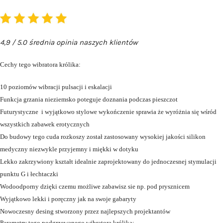
4,9 / 5.0 średnia opinia naszych klientów
Cechy tego wibratora królika:
10 poziomów wibracji pulsacji i eskalacji
Funkcja grzania nieziemsko poteguje doznania podczas pieszczot
Futurystyczne i wyjątkowo stylowe wykończenie sprawia że wyróżnia się wśród
wszystkich zabawek erotycznych
Do budowy tego cuda rozkoszy został zastosowany wysokiej jakości silikon
medyczny niezwykle przyjemny i miękki w dotyku
Lekko zakrzywiony kształt idealnie zaprojektowany do jednoczesnej stymulacji
punktu G i łechtaczki
Wodoodporny dzięki czemu możliwe zabawisz sie np. pod prysznicem
Wyjątkowo lekki i poręczny jak na swoje gabaryty
Nowoczesny desing stworzony przez najlepszych projektantów
Parametry tego podgrzewanego wibratora królika: