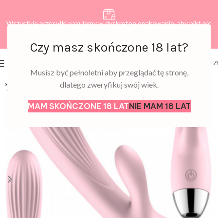
Wszystkie przesyłki pakujemy w dyskretne opakowanie, aby nikt nie
dowiedział się, co zamawiasz.
Czy masz skończone 18 lat?
0
MENU
0,00
Z
Musisz być pełnoletni aby przeglądać tę stronę,
dlatego zweryfikuj swój wiek.
SOLD
OUT
MAM SKOŃCZONE 18 LAT
NIE MAM 18 LAT