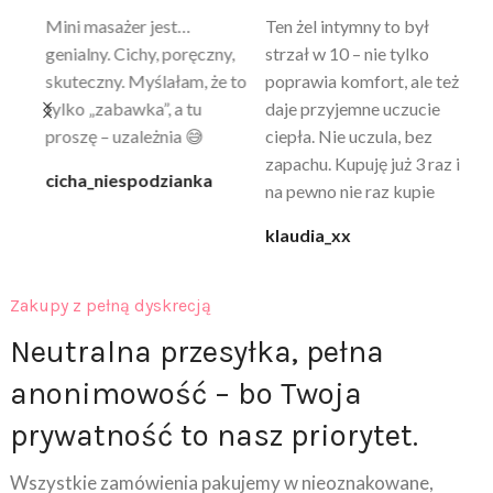
Mini masażer jest…
Ten żel intymny to był
Po
a
genialny. Cichy, poręczny,
strzał w 10 – nie tylko
to
skuteczny. Myślałam, że to
poprawia komfort, ale też
wy
a
tylko „zabawka”, a tu
daje przyjemne uczucie
bu
proszę – uzależnia 😅
ciepła. Nie uczula, bez
po
zapachu. Kupuję już 3 raz i
cicha_niespodzianka
@k
na pewno nie raz kupie
klaudia_xx
Zakupy z pełną dyskrecją
Neutralna przesyłka, pełna
anonimowość – bo Twoja
prywatność to nasz priorytet.
Wszystkie zamówienia pakujemy w nieoznakowane,