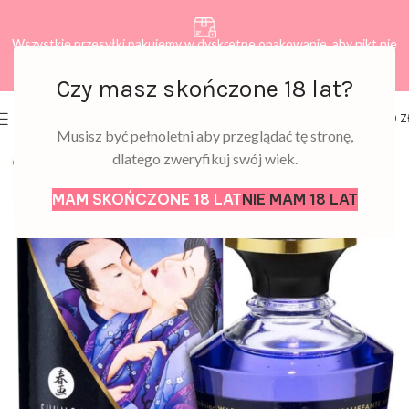
Wszystkie przesyłki pakujemy w dyskretne opakowanie, aby nikt nie
dowiedział się, co zamawiasz.
Czy masz skończone 18 lat?
0
MENU
0,00
Z
Musisz być pełnoletni aby przeglądać tę stronę,
dlatego zweryfikuj swój wiek.
MAM SKOŃCZONE 18 LAT
NIE MAM 18 LAT