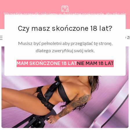
Wszystkie przesyłki pakujemy w dyskretne opakowanie, aby nikt nie
dowiedział się, co zamawiasz.
Czy masz skończone 18 lat?
0
MENU
0,00
Z
Musisz być pełnoletni aby przeglądać tę stronę,
dlatego zweryfikuj swój wiek.
MAM SKOŃCZONE 18 LAT
NIE MAM 18 LAT