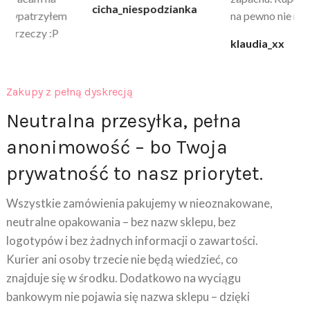
cicha_niespodzianka
@k
na pewno nie raz kupie
klaudia_xx
Zakupy z pełną dyskrecją
Neutralna przesyłka, pełna
anonimowość – bo Twoja
prywatność to nasz priorytet.
Wszystkie zamówienia pakujemy w nieoznakowane,
neutralne opakowania – bez nazw sklepu, bez
logotypów i bez żadnych informacji o zawartości.
Kurier ani osoby trzecie nie będą wiedzieć, co
znajduje się w środku. Dodatkowo na wyciągu
bankowym nie pojawia się nazwa sklepu – dzięki
temu robisz zakupy swobodnie, komfortowo i bez