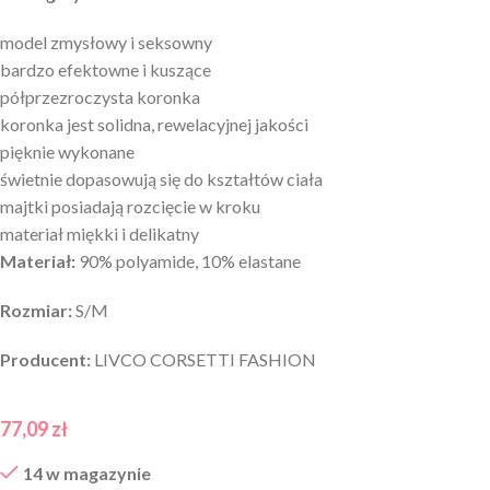
model zmysłowy i seksowny
bardzo efektowne i kuszące
półprzezroczysta koronka
koronka jest solidna, rewelacyjnej jakości
pięknie wykonane
świetnie dopasowują się do kształtów ciała
majtki posiadają rozcięcie w kroku
materiał miękki i delikatny
Materiał:
90% polyamide, 10% elastane
Rozmiar:
S/M
Producent:
LIVCO CORSETTI FASHION
77,09
zł
14 w magazynie