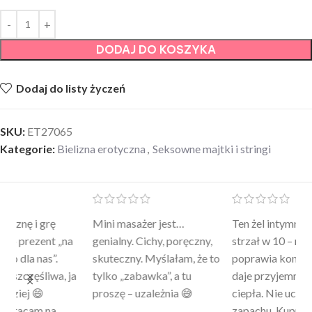
DODAJ DO KOSZYKA
Dodaj do listy życzeń
SKU:
ET27065
Kategorie:
Bielizna erotyczna
,
Seksowne majtki i stringi
Mini masażer jest…
Ten żel intymny to był
Po
a
genialny. Cichy, poręczny,
strzał w 10 – nie tylko
to
skuteczny. Myślałam, że to
poprawia komfort, ale też
wy
a
tylko „zabawka”, a tu
daje przyjemne uczucie
bu
proszę – uzależnia 😅
ciepła. Nie uczula, bez
po
zapachu. Kupuję już 3 raz i