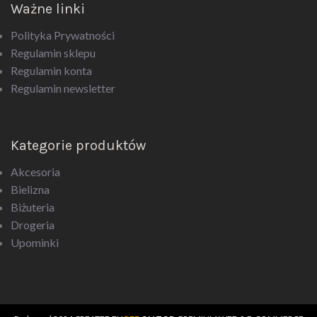
Ważne linki
Polityka Prywatności
Regulamin sklepu
Regulamin konta
Regulamin newsletter
Kategorie produktów
Akcesoria
Bielizna
Biżuteria
Drogeria
Upominki
Rodeox.pl
2024 CREATED BY
BEE
ON TOP
. PREMIUM WEB & E-COMMERCE