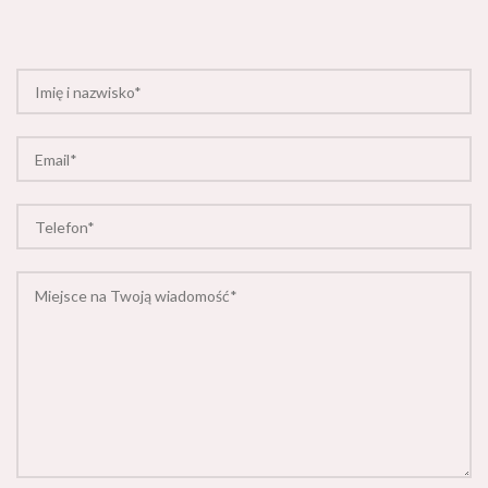
Akceptuję
politykę prywatności