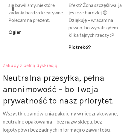
a
tylko „zabawka”, a tu
daje przyjemne uczucie
bu
proszę – uzależnia 😅
ciepła. Nie uczula, bez
po
zapachu. Kupuję już 3 raz i
cicha_niespodzianka
@k
na pewno nie raz kupie
klaudia_xx
Zakupy z pełną dyskrecją
Neutralna przesyłka, pełna
anonimowość – bo Twoja
prywatność to nasz priorytet.
Wszystkie zamówienia pakujemy w nieoznakowane,
neutralne opakowania – bez nazw sklepu, bez
logotypów i bez żadnych informacji o zawartości.
Kurier ani osoby trzecie nie będą wiedzieć, co