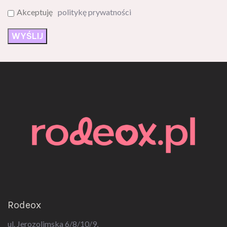
Rodeox
ul. Jerozolimska 6/8/10/9,
09-400 Płock