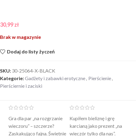
30,99
zł
Brak w magazynie
Dodaj do listy życzeń
SKU:
30-25064-X-BLACK
Kategorie:
Gadżety i zabawki erotyczne
,
Pierścienie
,
Pierściernie i zaciski
Mini masażer jest…
Ten żel intymny to był
Po
a
genialny. Cichy, poręczny,
strzał w 10 – nie tylko
to
skuteczny. Myślałam, że to
poprawia komfort, ale też
wy