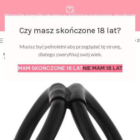
Wszystkie przesyłki pakujemy w dyskretne opakowanie, aby nikt nie
dowiedział się, co zamawiasz.
Czy masz skończone 18 lat?
0
MENU
0,00
Z
Musisz być pełnoletni aby przeglądać tę stronę,
dlatego zweryfikuj swój wiek.
SOLD
OUT
MAM SKOŃCZONE 18 LAT
NIE MAM 18 LAT