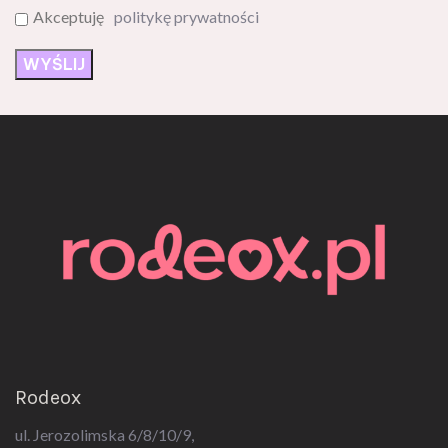
Rodeox
ul. Jerozolimska 6/8/10/9,
09-400 Płock