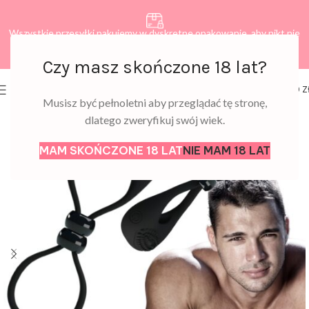
Wszystkie przesyłki pakujemy w dyskretne opakowanie, aby nikt nie
dowiedział się, co zamawiasz.
Czy masz skończone 18 lat?
0
MENU
0,00
Z
Musisz być pełnoletni aby przeglądać tę stronę,
dlatego zweryfikuj swój wiek.
MAM SKOŃCZONE 18 LAT
NIE MAM 18 LAT