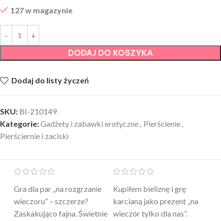
127 w magazynie
DODAJ DO KOSZYKA
Dodaj do listy życzeń
SKU:
BI-210149
Kategorie:
Gadżety i zabawki erotyczne
,
Pierścienie
,
Pierściernie i zaciski
Mini masażer jest…
Ten żel intymny to był
Po
a
genialny. Cichy, poręczny,
strzał w 10 – nie tylko
to
skuteczny. Myślałam, że to
poprawia komfort, ale też
wy