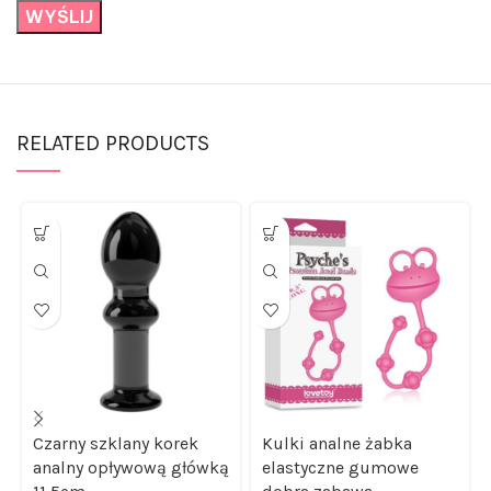
RELATED PRODUCTS
Czarny szklany korek
Kulki analne żabka
analny opływową główką
elastyczne gumowe
11,5cm
dobra zabawa