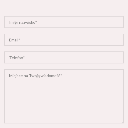
Akceptuję
politykę prywatności