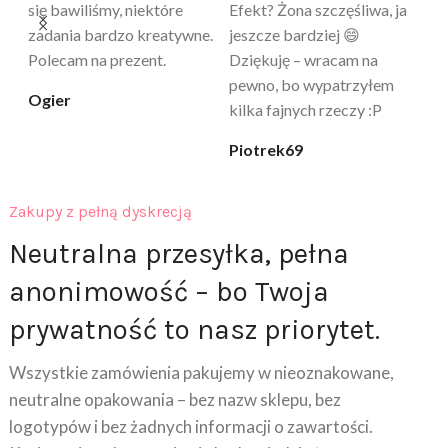
a
tylko „zabawka”, a tu
daje przyjemne uczucie
bu
proszę – uzależnia 😅
ciepła. Nie uczula, bez
po
zapachu. Kupuję już 3 raz i
cicha_niespodzianka
@k
na pewno nie raz kupie
klaudia_xx
Zakupy z pełną dyskrecją
Neutralna przesyłka, pełna
anonimowość – bo Twoja
prywatność to nasz priorytet.
Wszystkie zamówienia pakujemy w nieoznakowane,
neutralne opakowania – bez nazw sklepu, bez
logotypów i bez żadnych informacji o zawartości.
Kurier ani osoby trzecie nie będą wiedzieć, co