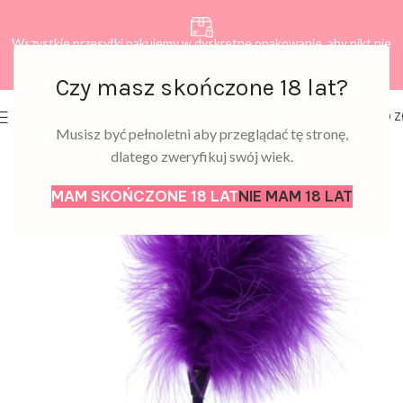
Wszystkie przesyłki pakujemy w dyskretne opakowanie, aby nikt nie
dowiedział się, co zamawiasz.
Czy masz skończone 18 lat?
0
MENU
0,00
Z
Musisz być pełnoletni aby przeglądać tę stronę,
dlatego zweryfikuj swój wiek.
MAM SKOŃCZONE 18 LAT
NIE MAM 18 LAT