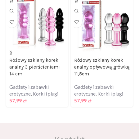
Różowy szklany korek
Różowy szklany korek
analny 3 pierścieniami
analny opływową główką
14 cm
11,5cm
Gadżety i zabawki
Gadżety i zabawki
erotyczne
,
Korki i plugi
erotyczne
,
Korki i plugi
57,99
zł
57,99
zł
Kontakt