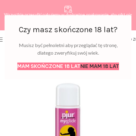
Wszystkie przesyłki pakujemy w dyskretne opakowanie, aby nikt nie
dowiedział się, co zamawiasz.
Czy masz skończone 18 lat?
0
MENU
0,00
Z
Musisz być pełnoletni aby przeglądać tę stronę,
dlatego zweryfikuj swój wiek.
MAM SKOŃCZONE 18 LAT
NIE MAM 18 LAT