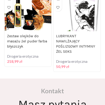
Zestaw olejków do
LUBRYKANT
masażu żel puder farba
NAWILŻAJĄCY
błyszczyk
POŚLIZGOWY INTYMNY
ŻEL SEKS
Drogeria erotyczna
218,99
zł
Drogeria erotyczna
50,99
zł
Kontakt
Masz pytania