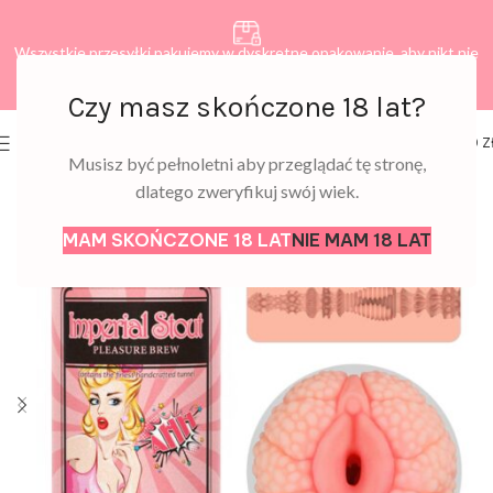
Wszystkie przesyłki pakujemy w dyskretne opakowanie, aby nikt nie
dowiedział się, co zamawiasz.
Czy masz skończone 18 lat?
0
MENU
0,00
Z
Musisz być pełnoletni aby przeglądać tę stronę,
dlatego zweryfikuj swój wiek.
MAM SKOŃCZONE 18 LAT
NIE MAM 18 LAT