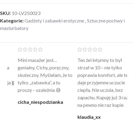
SKU:
10-LV250023
Kategorie:
Gadżety i zabawki erotyczne
,
Sztuczne pochwy i
masturbatory
Mini masażer jest…
Ten żel intymny to był
Po
a
genialny. Cichy, poręczny,
strzał w 10 – nie tylko
to
skuteczny. Myślałam, że to
poprawia komfort, ale też
wy
a
tylko „zabawka”, a tu
daje przyjemne uczucie
bu
proszę – uzależnia 😅
ciepła. Nie uczula, bez
po
zapachu. Kupuję już 3 raz i
cicha_niespodzianka
@k
na pewno nie raz kupie
klaudia_xx