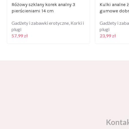
Różowy szklany korek analny 3
Kulki analne 
pierścieniami 14 cm
gumowe dobr
Gadżety i zabawki erotyczne
,
Korki i
Gadżety i zab
plugi
plugi
57,99
zł
23,99
zł
Konta