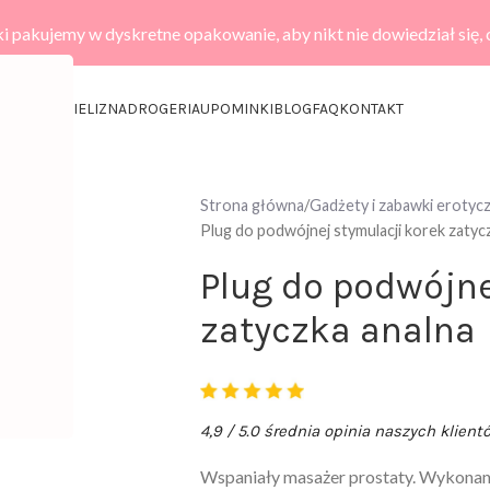
i pakujemy w dyskretne opakowanie, aby nikt nie dowiedział się,
KCESORIA
BIELIZNA
DROGERIA
UPOMINKI
BLOG
FAQ
KONTAKT
Strona główna
Gadżety i zabawki erotyc
Plug do podwójnej stymulacji korek zatyc
Plug do podwójne
zatyczka analna
4,9 / 5.0 średnia opinia naszych klient
Wspaniały masażer prostaty. Wykona