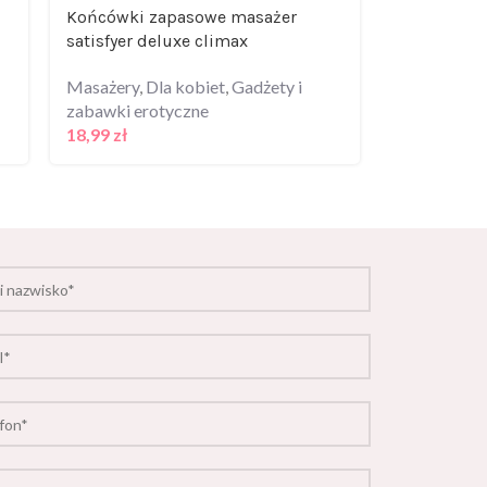
zamiast t
Końcówki zapasowe masażer
satisfyer deluxe climax
Krem do dep
Gadżety i z
Masażery
,
Dla kobiet
,
Gadżety i
20,99
zł
zabawki erotyczne
18,99
zł