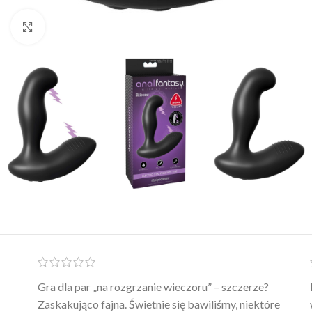
Click to enlarge
Ten żel intymny to był strzał w 10 – nie tylko
poprawia komfort, ale też daje przyjemne uczucie