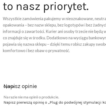
to nasz priorytet.
Wszystkie zamówienia pakujemy w nieoznakowane, neutra
opakowania – bez nazw sklepu, bez logotypów i bez żadnyc
informacji o zawartości. Kurier ani osoby trzecie nie będą 
co znajduje się w środku. Dodatkowo na wyciągu bankowy
pojawia się nazwa sklepu – dzięki temu robisz zakupy swob
komfortowo i bez obaw o prywatność.
Napisz opinie
Opinie
Na razie nie ma opinii o produkcie.
Napisz pierwszą opinię o „Plug do podwójnej stymulacji ko