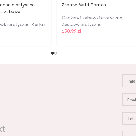
żabka elastyczne
Zestaw-Wild Berries
a zabawa
Gadżety i zabawki erotyczne
,
awki erotyczne
,
Korki i
Zestawy erotyczne
150,99
zł
kt