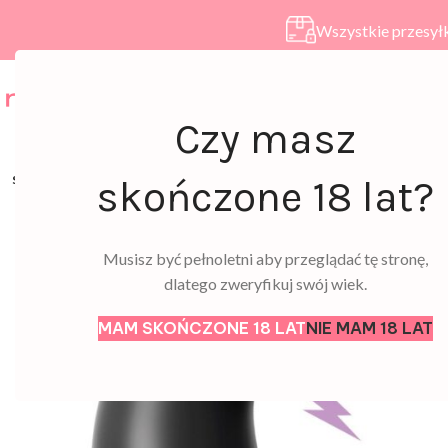
Wszystkie przesyłk
HOME
SKLEP
A
Czy masz
SOLD
skończone 18 lat?
OUT
Musisz być pełnoletni aby przeglądać tę stronę,
dlatego zweryfikuj swój wiek.
MAM SKOŃCZONE 18 LAT
NIE MAM 18 LAT