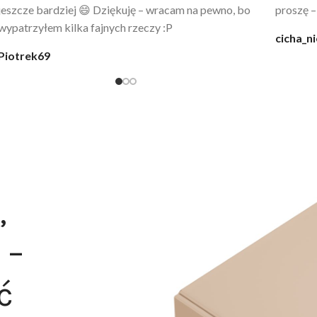
codziennie po kąpieli z mężem.
śmiechu,
moment
@karolina_dream
Monia
,
 –
ć