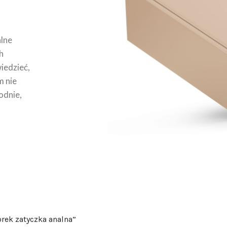
lne
h
wiedzieć,
m nie
odnie,
rek zatyczka analna”