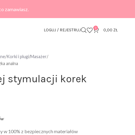
 co zamawiasz.
0
LOGUJ / REJESTRUJ
0,00
ZŁ
zne
Korki i plugi
Masażer
zka analna
j stymulacji korek
ów
ny w 100% z bezpiecznych materiałów