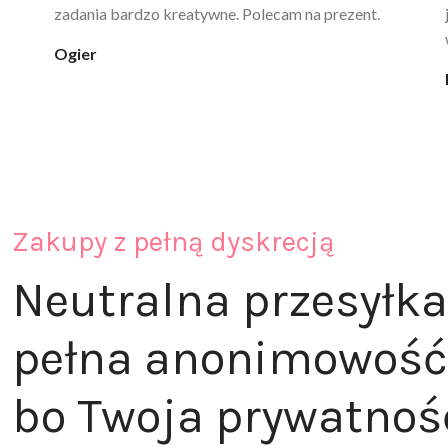
ciepła. Nie uczula, bez zapachu. Kupuję już 3 raz i na
pewno nie raz kupie
klaudia_xx
Zakupy z pełną dyskrecją
Neutralna przesyłka
pełna anonimowość
bo Twoja prywatnoś