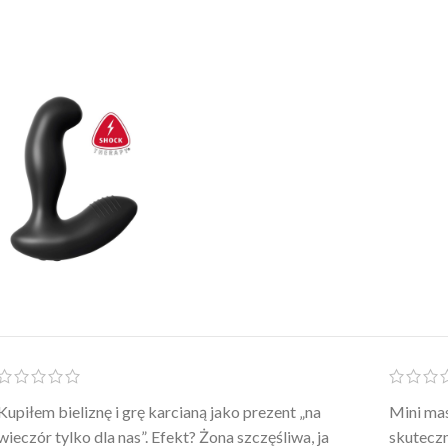
Po prostu WOW! Szlafrok to sztos – lekki, chłodny, a
Kupiłam 
wygląda jak z luksusowego butiku. Noszę
świetny 