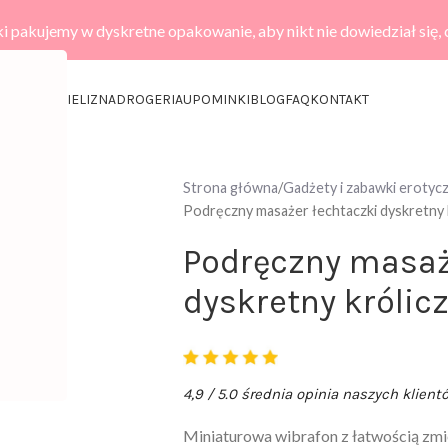
i pakujemy w dyskretne opakowanie, aby nikt nie dowiedział się,
KCESORIA
BIELIZNA
DROGERIA
UPOMINKI
BLOG
FAQ
KONTAKT
Strona główna
Gadżety i zabawki erotyc
Podręczny masażer łechtaczki dyskretny 
Podręczny masaż
dyskretny królic
4,9 / 5.0 średnia opinia naszych klient
Miniaturowa wibrafon z łatwością zmie