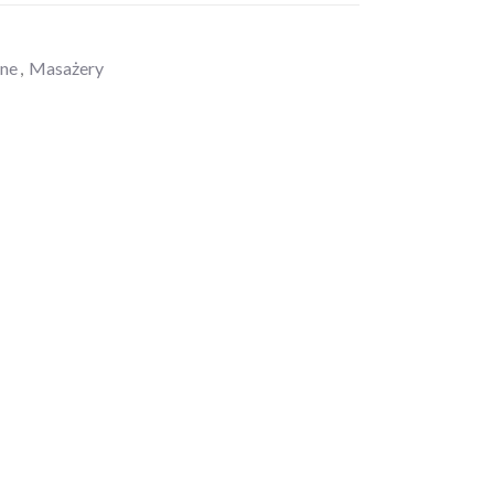
zne
,
Masażery