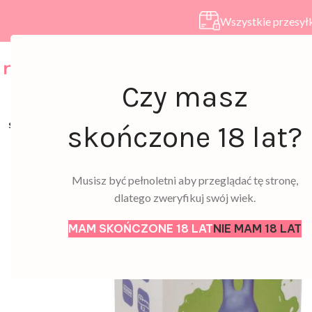
Wszystkie przesyłk
HOME
SKLEP
A
Czy masz
SOLD
skończone 18 lat?
OUT
Musisz być pełnoletni aby przeglądać tę stronę,
dlatego zweryfikuj swój wiek.
MAM SKOŃCZONE 18 LAT
NIE MAM 18 LAT