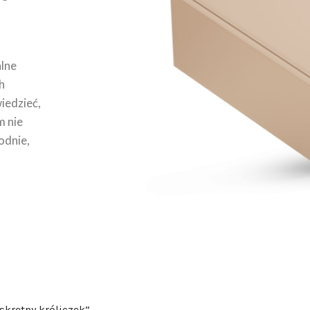
lne
h
wiedzieć,
m nie
odnie,
skretny króliczek”