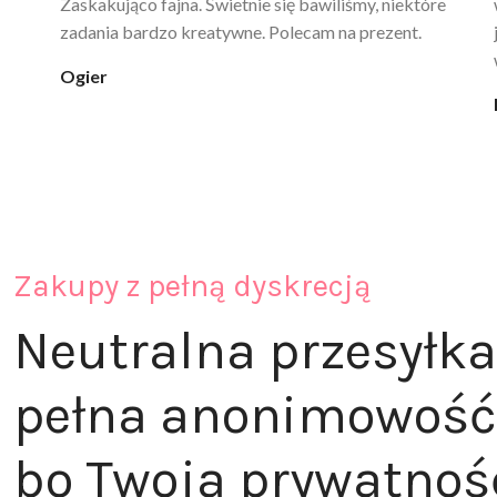
poprawia komfort, ale też daje przyjemne uczucie
ciepła. Nie uczula, bez zapachu. Kupuję już 3 raz i na
pewno nie raz kupie
klaudia_xx
Zakupy z pełną dyskrecją
Neutralna przesyłka
pełna anonimowość
bo Twoja prywatnoś