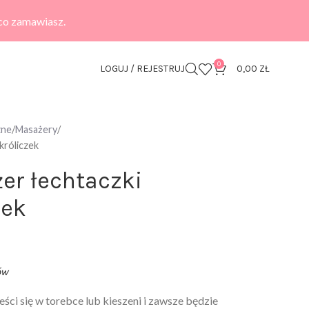
 co zamawiasz.
0
LOGUJ / REJESTRUJ
0,00
ZŁ
zne
Masażery
króliczek
er łechtaczki
zek
ów
ści się w torebce lub kieszeni i zawsze będzie