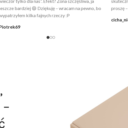
wygląda jak z luksusowego butiku. Noszę
świetny 
codziennie po kąpieli z mężem.
śmiechu,
moment
@karolina_dream
Monia
,
 –
ć