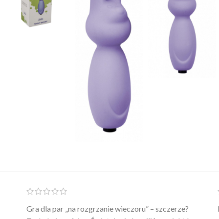
Ten żel intymny to był strzał w 10 – nie tylko