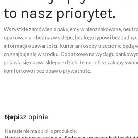
to nasz priorytet.
Wszystkie zamówienia pakujemy w nieoznakowane, neutra
opakowania – bez nazw sklepu, bez logotypów i bez żadnyc
informacji o zawartości. Kurier ani osoby trzecie nie będą 
co znajduje się w środku. Dodatkowo na wyciągu bankowy
pojawia się nazwa sklepu – dzięki temu robisz zakupy swob
komfortowo i bez obaw o prywatność.
Napisz opinie
Opinie
Na razie nie ma opinii o produkcie.
Napisz pierwszą opinię o „Podręczny masażer łechtaczki dy