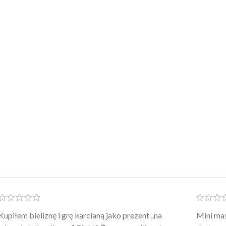
Po prostu WOW! Szlafrok to sztos – lekki, chłodny, a
Kupiłam 