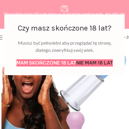
Wszystkie przesyłki pakujemy w dyskretne opakowanie, aby nikt nie
dowiedział się, co zamawiasz.
Czy masz skończone 18 lat?
0
MENU
0,00
Z
Musisz być pełnoletni aby przeglądać tę stronę,
dlatego zweryfikuj swój wiek.
MAM SKOŃCZONE 18 LAT
NIE MAM 18 LAT