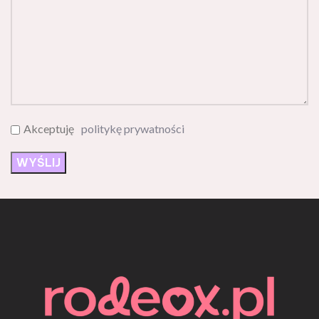
Akceptuję
politykę prywatności