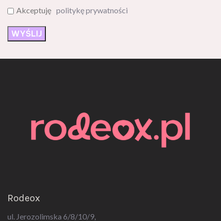
Akceptuję
politykę prywatności
Rodeox
ul. Jerozolimska 6/8/10/9,