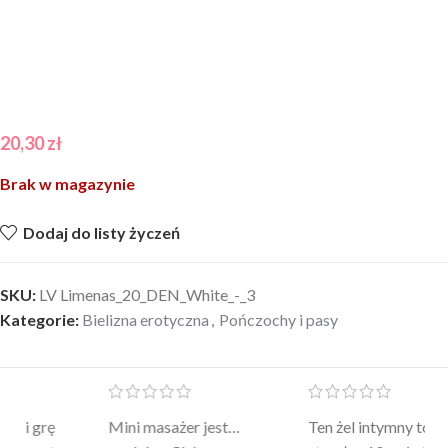
20,30
zł
Brak w magazynie
Dodaj do listy życzeń
SKU:
LV Limenas_20_DEN_White_-_3
Kategorie:
Bielizna erotyczna
,
Pończochy i pasy
Mini masażer jest…
Ten żel intymny to był
Po