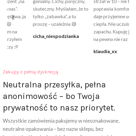
a
genialny. Cichy, poręczny,
strzał w 10 – nie tylko
to
skuteczny. Myślałam, że to
poprawia komfort, ale też
wy
a
tylko „zabawka”, a tu
daje przyjemne uczucie
bu
proszę – uzależnia 😅
ciepła. Nie uczula, bez
po
zapachu. Kupuję już 3 raz i
cicha_niespodzianka
@k
na pewno nie raz kupie
klaudia_xx
Zakupy z pełną dyskrecją
Neutralna przesyłka, pełna
anonimowość – bo Twoja
prywatność to nasz priorytet.
Wszystkie zamówienia pakujemy w nieoznakowane,
neutralne opakowania – bez nazw sklepu, bez
logotypów i bez żadnych informacji o zawartości.