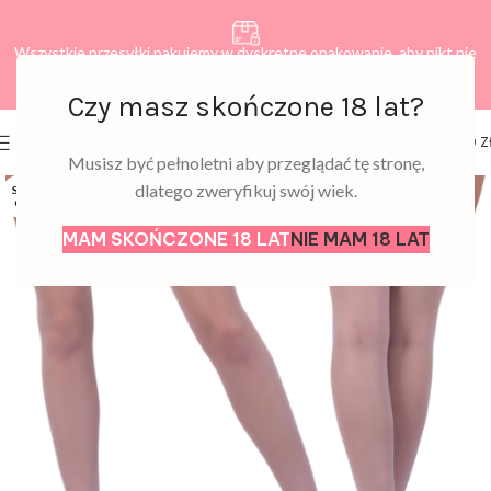
Wszystkie przesyłki pakujemy w dyskretne opakowanie, aby nikt nie
dowiedział się, co zamawiasz.
Czy masz skończone 18 lat?
0
MENU
0,00
Z
Musisz być pełnoletni aby przeglądać tę stronę,
dlatego zweryfikuj swój wiek.
SOLD
OUT
MAM SKOŃCZONE 18 LAT
NIE MAM 18 LAT