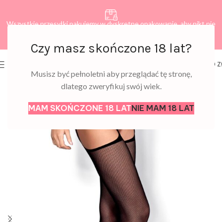
Wszystkie przesyłki pakujemy w dyskretne opakowanie, aby nikt nie
dowiedział się, co zamawiasz.
Czy masz skończone 18 lat?
0
MENU
0,00
Z
Musisz być pełnoletni aby przeglądać tę stronę,
dlatego zweryfikuj swój wiek.
MAM SKOŃCZONE 18 LAT
NIE MAM 18 LAT