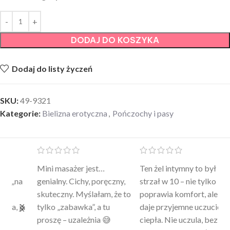
DODAJ DO KOSZYKA
Dodaj do listy życzeń
SKU:
49-9321
Kategorie:
Bielizna erotyczna
,
Pończochy i pasy
Mini masażer jest…
Ten żel intymny to był
Po
a
genialny. Cichy, poręczny,
strzał w 10 – nie tylko
to
skuteczny. Myślałam, że to
poprawia komfort, ale też
wy
a
tylko „zabawka”, a tu
daje przyjemne uczucie
bu
proszę – uzależnia 😅
ciepła. Nie uczula, bez
po