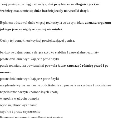
Twój penis już w ciągu kilku tygodni
przybierze na długości jak i na
średnicy
oraz stanie się
dużo bardziej czuły na wszelki dotyk.
Będziesz odczuwał dużo więcej rozkoszy, a co za tym idzie
zaznasz orgazmu
jakiego jeszcze nigdy wcześniej nie miałeś.
Cechy tej pompki erekcyjnej powiększającej penisa:
bardzo wydajna pompa dająca szybko stabilne i zauważalne rezultaty
proste działanie wynikające z praw fizyki
pasek rozmiaru na powierzchni pozwala
łatwo zauważyć różnicę przed i po
masażu
proste działanie wynikające z praw fizyki
urządzenie wytwarza mocne podciśnienie co pozwala na szybsze i mocniejsze
napełnienie naczyń krwionośnych krwią
wygodna w użyciu pompka
wysoka jakość wykonania
szybkie i proste czyszczenie
Parametry tej pompki przedłużającej penisa: