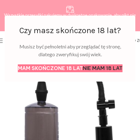
Wszystkie przesyłki pakujemy w dyskretne opakowanie, aby nikt nie
dowiedział się, co zamawiasz.
Czy masz skończone 18 lat?
0
MENU
0,00
Z
Musisz być pełnoletni aby przeglądać tę stronę,
dlatego zweryfikuj swój wiek.
MAM SKOŃCZONE 18 LAT
NIE MAM 18 LAT