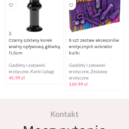
Czarny szklany korek
9 szt zestaw akcesoriów
analny opływową główką
erotycznych wibrator
11,5cm
kulki
Gadżety i zabawki
Gadżety i zabawki
erotyczne
,
Korki i plugi
erotyczne
,
Zestawy
45,99
zł
erotyczne
169,99
zł
Kontakt