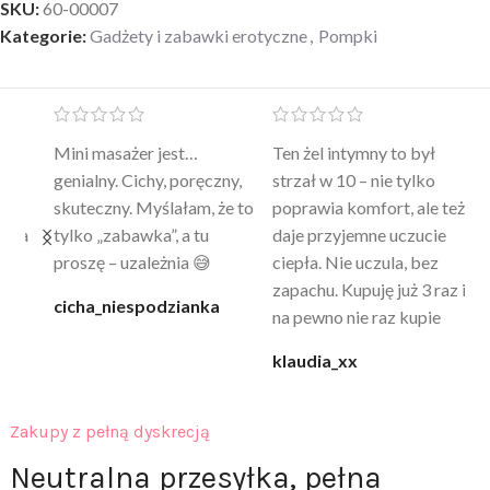
SKU:
60-00007
Kategorie:
Gadżety i zabawki erotyczne
,
Pompki
Mini masażer jest…
Ten żel intymny to był
Po
a
genialny. Cichy, poręczny,
strzał w 10 – nie tylko
to
skuteczny. Myślałam, że to
poprawia komfort, ale też
wy
a
tylko „zabawka”, a tu
daje przyjemne uczucie
bu
proszę – uzależnia 😅
ciepła. Nie uczula, bez
po
zapachu. Kupuję już 3 raz i
cicha_niespodzianka
@k
na pewno nie raz kupie
klaudia_xx
Zakupy z pełną dyskrecją
Neutralna przesyłka, pełna