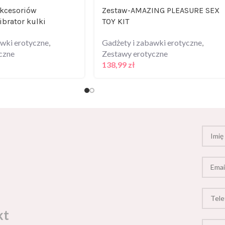
akcesoriów
Zestaw-AMAZING PLEASURE SEX
ibrator kulki
TOY KIT
awki erotyczne
,
Gadżety i zabawki erotyczne
,
czne
Zestawy erotyczne
138,99
zł
kt