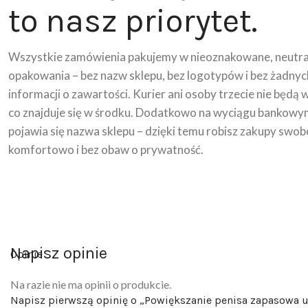
to nasz priorytet.
Wszystkie zamówienia pakujemy w nieoznakowane, neutra
opakowania – bez nazw sklepu, bez logotypów i bez żadnyc
informacji o zawartości. Kurier ani osoby trzecie nie będą 
co znajduje się w środku. Dodatkowo na wyciągu bankowy
pojawia się nazwa sklepu – dzięki temu robisz zakupy swob
komfortowo i bez obaw o prywatność.
Napisz opinie
Opinie
Na razie nie ma opinii o produkcie.
Napisz pierwszą opinię o „Powiększanie penisa zapasowa 