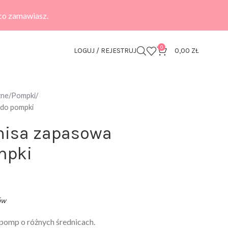
 co zamawiasz.
0
LOGUJ / REJESTRUJ
0,00
ZŁ
zne
Pompki
 do pompki
nisa zapasowa
mpki
ów
pomp o różnych średnicach.