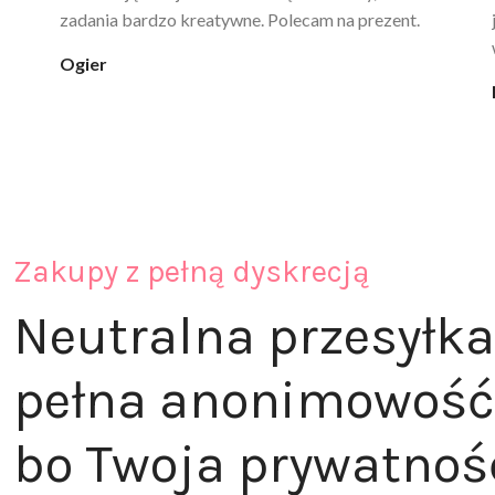
ciepła. Nie uczula, bez zapachu. Kupuję już 3 raz i na
pewno nie raz kupie
klaudia_xx
Zakupy z pełną dyskrecją
Neutralna przesyłka
pełna anonimowość
bo Twoja prywatnoś