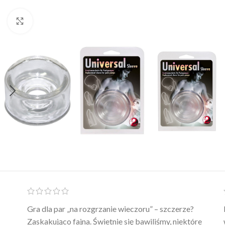
Click to enlarge
Ten żel intymny to był strzał w 10 – nie tylko
poprawia komfort, ale też daje przyjemne uczucie