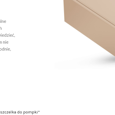
lne
h
wiedzieć,
m nie
odnie,
uszczelka do pompki”