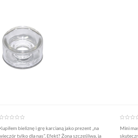
Po prostu WOW! Szlafrok to sztos – lekki, chłodny, a
Kupiłam 
wygląda jak z luksusowego butiku. Noszę
świetny 