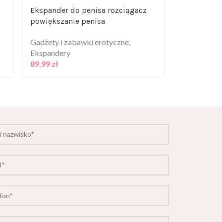
Ekspander do penisa rozciągacz
Żel/sprej-
powiększanie penisa
Spray 100 
Gadżety i zabawki erotyczne
,
Krem do dep
Ekspandery
Gadżety i z
89,99
zł
29,99
zł