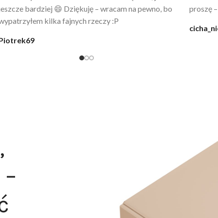
codziennie po kąpieli z mężem.
śmiechu,
moment
@karolina_dream
Monia
,
 –
ć