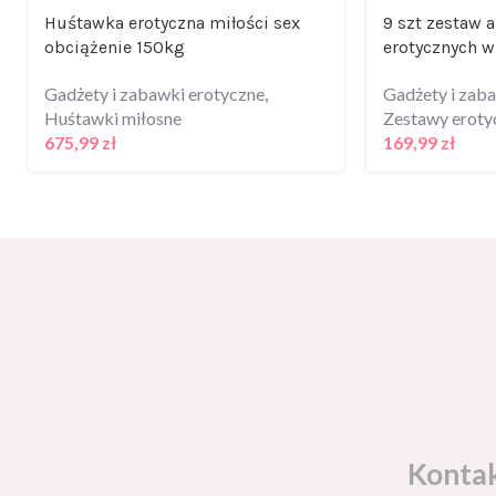
Huśtawka erotyczna miłości sex
9 szt zestaw 
obciążenie 150kg
erotycznych w
Gadżety i zabawki erotyczne
,
Gadżety i zab
Huśtawki miłosne
Zestawy eroty
675,99
zł
169,99
zł
Konta