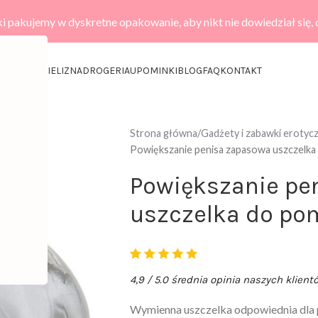
i pakujemy w dyskretne opakowanie, aby nikt nie dowiedział się,
KCESORIA
BIELIZNA
DROGERIA
UPOMINKI
BLOG
FAQ
KONTAKT
Strona główna
Gadżety i zabawki erotyc
Powiększanie penisa zapasowa uszczelka
Powiększanie pe
uszczelka do po
4,9 / 5.0 średnia opinia naszych klient
Wymienna uszczelka odpowiednia dla 