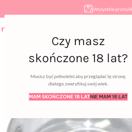
Wszystkie przesyłk
HOME
SKLEP
A
Czy masz
skończone 18 lat?
Musisz być pełnoletni aby przeglądać tę stronę,
dlatego zweryfikuj swój wiek.
MAM SKOŃCZONE 18 LAT
NIE MAM 18 LAT