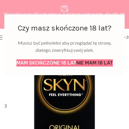
Wszystkie przesyłki pakujemy w dyskretne opakowanie, aby nikt nie
dowiedział się, co zamawiasz.
Czy masz skończone 18 lat?
0
MENU
0,00
Z
Musisz być pełnoletni aby przeglądać tę stronę,
dlatego zweryfikuj swój wiek.
MAM SKOŃCZONE 18 LAT
NIE MAM 18 LAT