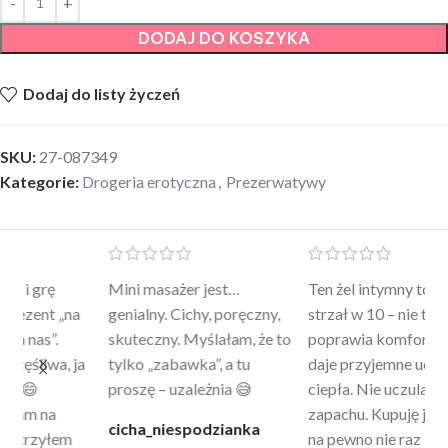
DODAJ DO KOSZYKA
Dodaj do listy życzeń
SKU:
27-087349
Kategorie:
Drogeria erotyczna
,
Prezerwatywy
Mini masażer jest…
Ten żel intymny to był
Po
a
genialny. Cichy, poręczny,
strzał w 10 – nie tylko
to
skuteczny. Myślałam, że to
poprawia komfort, ale też
wy
a
tylko „zabawka”, a tu
daje przyjemne uczucie
bu
proszę – uzależnia 😅
ciepła. Nie uczula, bez
po
zapachu. Kupuję już 3 raz i
cicha_niespodzianka
@k
na pewno nie raz kupie