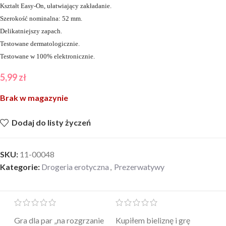
Kształt Easy-On, ułatwiający zakładanie.
Szerokość nominalna: 52 mm.
Delikatniejszy zapach.
Testowane dermatologicznie.
Testowane w 100% elektronicznie.
5,99
zł
Brak w magazynie
Dodaj do listy życzeń
SKU:
11-00048
Kategorie:
Drogeria erotyczna
,
Prezerwatywy
Mini masażer jest…
Ten żel intymny to był
Po