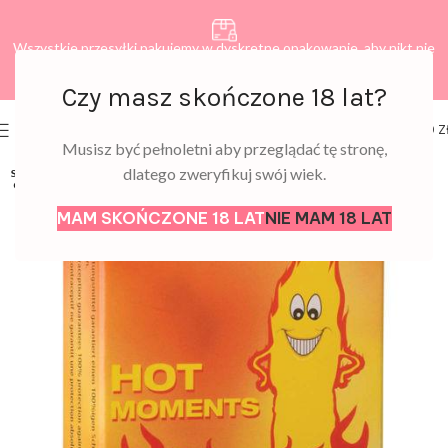
Wszystkie przesyłki pakujemy w dyskretne opakowanie, aby nikt nie
dowiedział się, co zamawiasz.
Czy masz skończone 18 lat?
0
MENU
0,00
Z
Musisz być pełnoletni aby przeglądać tę stronę,
dlatego zweryfikuj swój wiek.
SOLD
OUT
MAM SKOŃCZONE 18 LAT
NIE MAM 18 LAT