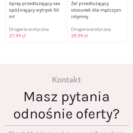
opóźniający wytrysk 50
stosunek dla mężczyzn
ml
intymny
Drogeria erotyczna
Drogeria erotyczna
27,99
zł
29,99
zł
Kontakt
Masz pytania
odnośnie oferty?
Skontaktuj się z nami za pomocą formularza