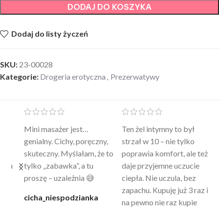
DODAJ DO KOSZYKA
Dodaj do listy życzeń
SKU:
23-00028
Kategorie:
Drogeria erotyczna
,
Prezerwatywy
Mini masażer jest…
Ten żel intymny to był
Po
a
genialny. Cichy, poręczny,
strzał w 10 – nie tylko
to
skuteczny. Myślałam, że to
poprawia komfort, ale też
wy
a
tylko „zabawka”, a tu
daje przyjemne uczucie
bu
proszę – uzależnia 😅
ciepła. Nie uczula, bez
po
zapachu. Kupuję już 3 raz i
cicha_niespodzianka
@k
na pewno nie raz kupie