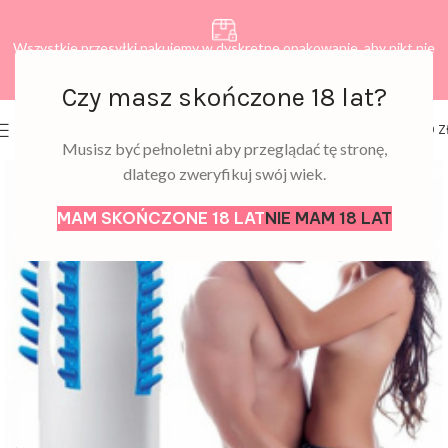
Wszystkie przesyłki pakujemy w dyskretne opakowanie, aby nikt nie
dowiedział się, co zamawiasz.
Czy masz skończone 18 lat?
0
MENU
0,00
Z
Musisz być pełnoletni aby przeglądać tę stronę,
dlatego zweryfikuj swój wiek.
MAM SKOŃCZONE 18 LAT
NIE MAM 18 LAT