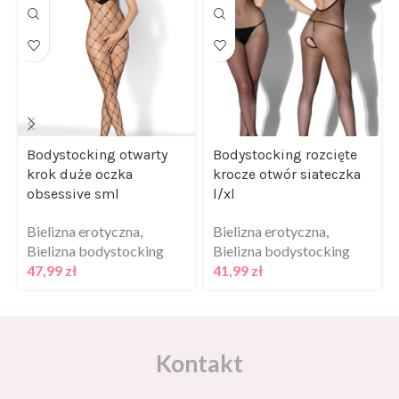
Bodystocking otwarty
Bodystocking rozcięte
krok duże oczka
krocze otwór siateczka
obsessive sml
l/xl
Bielizna erotyczna
,
Bielizna erotyczna
,
Bielizna bodystocking
Bielizna bodystocking
47,99
zł
41,99
zł
Kontakt
Masz pytania