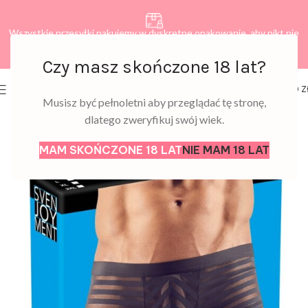
Wszystkie przesyłki pakujemy w dyskretne opakowanie, aby nikt nie
dowiedział się, co zamawiasz.
Czy masz skończone 18 lat?
0
MENU
0,00
Z
Musisz być pełnoletni aby przeglądać tę stronę,
dlatego zweryfikuj swój wiek.
MAM SKOŃCZONE 18 LAT
NIE MAM 18 LAT