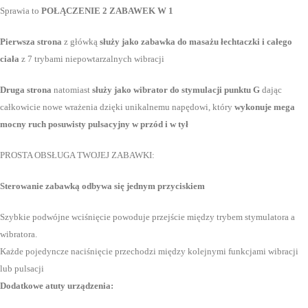
Sprawia to
POŁĄCZENIE 2 ZABAWEK W 1
Pierwsza strona
z główką
służy jako zabawka do masażu łechtaczki i całego
ciała
z 7 trybami niepowtarzalnych wibracji
Druga strona
natomiast
służy jako wibrator do stymulacji punktu G
dając
całkowicie nowe wrażenia dzięki unikalnemu napędowi, który
w
ykonuje mega
mocny ruch posuwisty pulsacyjny w przód i w tył
PROSTA OBSŁUGA TWOJEJ ZABAWKI:
Sterowanie zabawką odbywa się jednym przyciskiem
Szybkie podwójne wciśnięcie powoduje przejście między trybem stymulatora a
wibratora.
Każde pojedyncze naciśnięcie przechodzi między kolejnymi funkcjami wibracji
lub pulsacji
Dodatkowe atuty urządzenia: