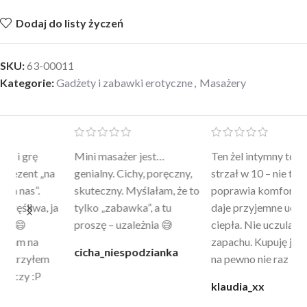
Dodaj do listy życzeń
SKU:
63-00011
Kategorie:
Gadżety i zabawki erotyczne
,
Masażery
Mini masażer jest…
Ten żel intymny to był
Po
a
genialny. Cichy, poręczny,
strzał w 10 – nie tylko
to
skuteczny. Myślałam, że to
poprawia komfort, ale też
wy
a
tylko „zabawka”, a tu
daje przyjemne uczucie
bu
proszę – uzależnia 😅
ciepła. Nie uczula, bez
po
zapachu. Kupuję już 3 raz i
cicha_niespodzianka
@k
na pewno nie raz kupie
klaudia_xx