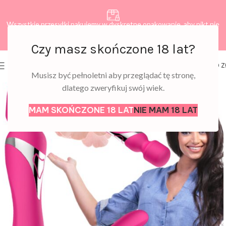
Wszystkie przesyłki pakujemy w dyskretne opakowanie, aby nikt nie
dowiedział się, co zamawiasz.
Czy masz skończone 18 lat?
0
MENU
0,00
Z
Musisz być pełnoletni aby przeglądać tę stronę,
dlatego zweryfikuj swój wiek.
MAM SKOŃCZONE 18 LAT
NIE MAM 18 LAT