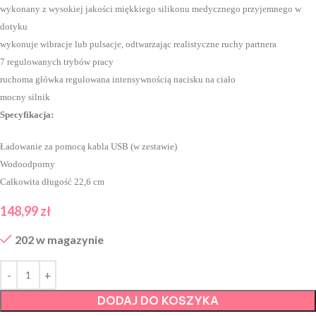
wykonany z wysokiej jakości miękkiego silikonu medycznego przyjemnego w
dotyku
wykonuje wibracje lub pulsacje, odtwarzając realistyczne ruchy partnera
7 regulowanych trybów pracy
ruchoma główka regulowana intensywnością nacisku na ciało
mocny silnik
Specyfikacja:
Ładowanie za pomocą kabla USB (w zestawie)
Wodoodporny
Całkowita długość 22,6 cm
148,99
zł
202 w magazynie
DODAJ DO KOSZYKA