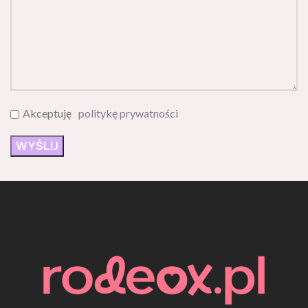
Akceptuję
politykę prywatności