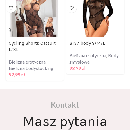
Cycling Shorts Catsuit
B137 body S/M/L
L/XL
Bielizna erotyczna
,
Body
Bielizna erotyczna
,
zmysłowe
Bielizna bodystocking
92,99
zł
52,99
zł
Kontakt
Masz pytania