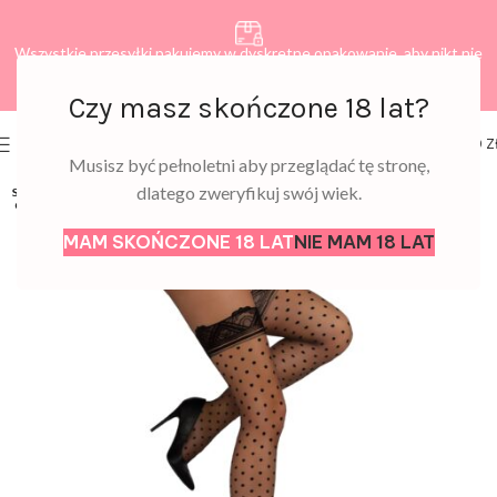
Wszystkie przesyłki pakujemy w dyskretne opakowanie, aby nikt nie
dowiedział się, co zamawiasz.
Czy masz skończone 18 lat?
0
MENU
0,00
Z
Musisz być pełnoletni aby przeglądać tę stronę,
dlatego zweryfikuj swój wiek.
SOLD
OUT
MAM SKOŃCZONE 18 LAT
NIE MAM 18 LAT