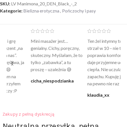
SKU:
LV Manimona_20_DEN_Black_-_2
Kategorie:
Bielizna erotyczna
,
Pończochy i pasy
Mini masażer jest…
Ten żel intymny to był
Po
a
genialny. Cichy, poręczny,
strzał w 10 – nie tylko
to
skuteczny. Myślałam, że to
poprawia komfort, ale też
wy
a
tylko „zabawka”, a tu
daje przyjemne uczucie
bu
proszę – uzależnia 😅
ciepła. Nie uczula, bez
po
zapachu. Kupuję już 3 raz i
cicha_niespodzianka
@k
na pewno nie raz kupie
klaudia_xx
Zakupy z pełną dyskrecją
Neutralna przesyłka, pełna