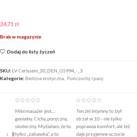
24,71
zł
Brak w magazynie
Dodaj do listy życzeń
SKU:
LV Cerissem_20_DEN_G5994_-_3
Kategorie:
Bielizna erotyczna
,
Pończochy i pasy
Mini masażer jest…
Ten żel intymny to był
Po
a
genialny. Cichy, poręczny,
strzał w 10 – nie tylko
to
skuteczny. Myślałam, że to
poprawia komfort, ale też
wy
a
tylko „zabawka”, a tu
daje przyjemne uczucie
bu