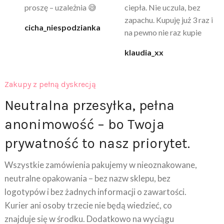
proszę – uzależnia 😅
ciepła. Nie uczula, bez
po
zapachu. Kupuję już 3 raz i
cicha_niespodzianka
@k
na pewno nie raz kupie
klaudia_xx
Zakupy z pełną dyskrecją
Neutralna przesyłka, pełna
anonimowość – bo Twoja
prywatność to nasz priorytet.
Wszystkie zamówienia pakujemy w nieoznakowane,
neutralne opakowania – bez nazw sklepu, bez
logotypów i bez żadnych informacji o zawartości.
Kurier ani osoby trzecie nie będą wiedzieć, co
znajduje się w środku. Dodatkowo na wyciągu