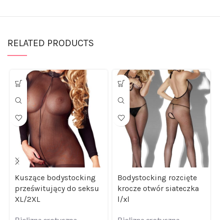
RELATED PRODUCTS
Kuszące bodystocking
Bodystocking rozcięte
prześwitujący do seksu
krocze otwór siateczka
XL/2XL
l/xl
Bielizna erotyczna
,
Bielizna erotyczna
,