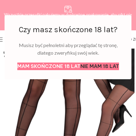
Wszystkie przesyłki pakujemy w dyskretne opakowanie, aby nikt nie
dowiedział się, co zamawiasz.
Czy masz skończone 18 lat?
0
MENU
0,00
Z
Musisz być pełnoletni aby przeglądać tę stronę,
dlatego zweryfikuj swój wiek.
SOLD
OUT
MAM SKOŃCZONE 18 LAT
NIE MAM 18 LAT