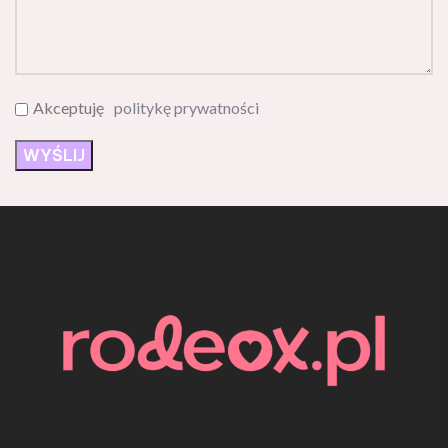
Akceptuję
politykę prywatności