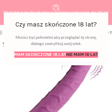
Wszystkie przesyłki pakujemy w dyskretne opakowanie, aby nikt nie
dowiedział się, co zamawiasz.
Czy masz skończone 18 lat?
0
MENU
0,00
Z
Musisz być pełnoletni aby przeglądać tę stronę,
dlatego zweryfikuj swój wiek.
SOLD
OUT
MAM SKOŃCZONE 18 LAT
NIE MAM 18 LAT