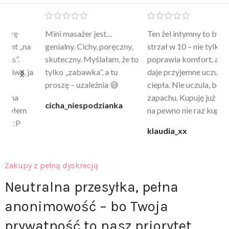
Mini masażer jest…
Ten żel intymny to był
Po
a
genialny. Cichy, poręczny,
strzał w 10 – nie tylko
to
skuteczny. Myślałam, że to
poprawia komfort, ale też
wy
a
tylko „zabawka”, a tu
daje przyjemne uczucie
bu
proszę – uzależnia 😅
ciepła. Nie uczula, bez
po
zapachu. Kupuję już 3 raz i
cicha_niespodzianka
@k
na pewno nie raz kupie
klaudia_xx
Zakupy z pełną dyskrecją
Neutralna przesyłka, pełna
anonimowość – bo Twoja
prywatność to nasz priorytet.