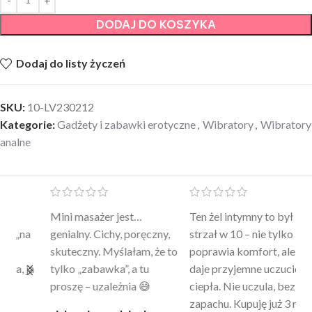
DODAJ DO KOSZYKA
Dodaj do listy życzeń
SKU:
10-LV230212
Kategorie:
Gadżety i zabawki erotyczne
,
Wibratory
,
Wibratory
analne
Mini masażer jest…
Ten żel intymny to był
Po
a
genialny. Cichy, poręczny,
strzał w 10 – nie tylko
to
skuteczny. Myślałam, że to
poprawia komfort, ale też
wy
a
tylko „zabawka”, a tu
daje przyjemne uczucie
bu
proszę – uzależnia 😅
ciepła. Nie uczula, bez
po
zapachu. Kupuję już 3 raz i