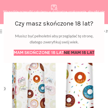
Wszystkie przesyłki pakujemy w dyskretne opakowanie, aby nikt nie
dowiedział się, co zamawiasz.
Czy masz skończone 18 lat?
0
MENU
0,00
Z
Musisz być pełnoletni aby przeglądać tę stronę,
dlatego zweryfikuj swój wiek.
MAM SKOŃCZONE 18 LAT
NIE MAM 18 LAT