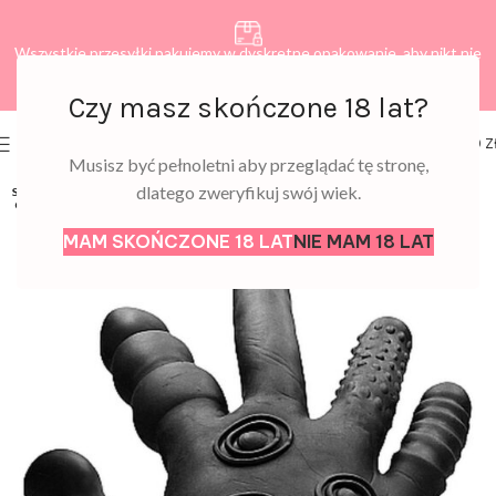
Wszystkie przesyłki pakujemy w dyskretne opakowanie, aby nikt nie
dowiedział się, co zamawiasz.
Czy masz skończone 18 lat?
0
MENU
0,00
Z
Musisz być pełnoletni aby przeglądać tę stronę,
dlatego zweryfikuj swój wiek.
SOLD
OUT
MAM SKOŃCZONE 18 LAT
NIE MAM 18 LAT