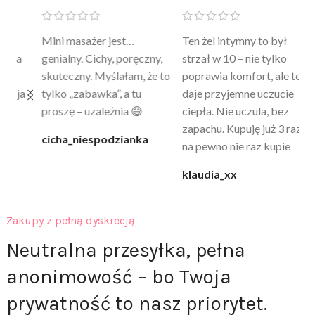
Mini masażer jest…
Ten żel intymny to był
Po
a
genialny. Cichy, poręczny,
strzał w 10 – nie tylko
to
skuteczny. Myślałam, że to
poprawia komfort, ale też
wy
a
tylko „zabawka”, a tu
daje przyjemne uczucie
bu
proszę – uzależnia 😅
ciepła. Nie uczula, bez
po
zapachu. Kupuję już 3 raz i
cicha_niespodzianka
@k
na pewno nie raz kupie
klaudia_xx
Zakupy z pełną dyskrecją
Neutralna przesyłka, pełna
anonimowość – bo Twoja
prywatność to nasz priorytet.