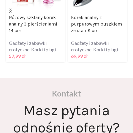
Różowy szklany korek
Korek analny z
analny 3 pierścieniami
purpurowym puszkiem
14 cm
ze stali 8 cm
Gadżety i zabawki
Gadżety i zabawki
erotyczne
,
Korki i plugi
erotyczne
,
Korki i plugi
57,99
zł
69,99
zł
Kontakt
Masz pytania
odnośnie oferty?