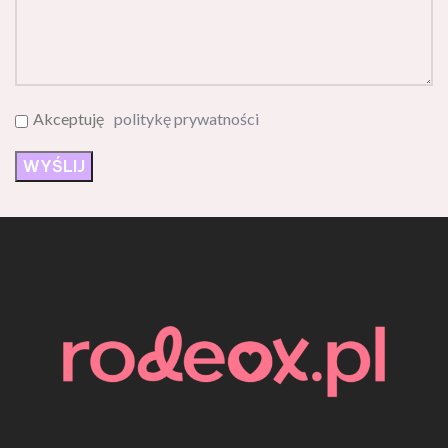
Akceptuję
politykę prywatności