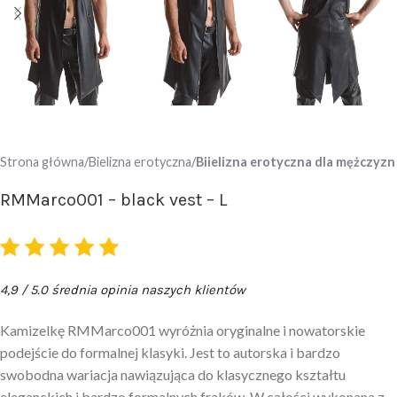
Strona główna
Bielizna erotyczna
Biielizna erotyczna dla mężczyzn
RMMarco001 – black vest – L
4,9 / 5.0 średnia opinia naszych klientów
Kamizelkę RMMarco001 wyróżnia oryginalne i nowatorskie
podejście do formalnej klasyki. Jest to autorska i bardzo
swobodna wariacja nawiązująca do klasycznego kształtu
eleganckich i bardzo formalnych fraków. W całości wykonana z