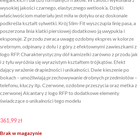
wysokiej jakości czarnego, elastycznego wetlook’a. Dzięki
właściwościom materiału jest miła w dotyku oraz doskonale
podkreśla kształt sylwetki. Krój Slim-Fit wyszczupla linię pasa, a
poszerzona linia klatki piersiowej dodatkowo ją uwypukla i
eksponuje. Z przodu zwraca uwagę ozdobny ekspres w kolorze
srebrnym, odpinany z dołu i z góry z efektownymi zawieszkami z
logo RFP. Charakterystyczny dół kamizelki zarówno z przodu jak
i z tyłu wyróżnia się wyrazistym kształtem trójkątów. Efekt
dający wrażenie drapieżności i unikalności. Dwie kieszenie po
bokach – umożliwiają przechowywanie drobnych przedmiotów –
telefonu, kluczy itp. Czerwone, ozdobne przeszycia oraz metka z
czerwonej Alcantary z logo RFP to dodatkowe elementy
świadczące o unikalności tego modelu
361,99
zł
Brak w magazynie