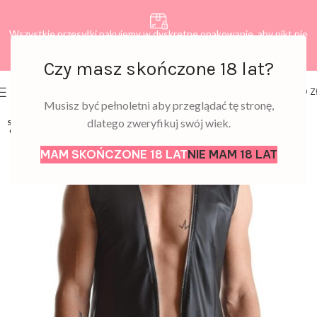
Wszystkie przesyłki pakujemy w dyskretne opakowanie, aby nikt nie
dowiedział się, co zamawiasz.
Czy masz skończone 18 lat?
0
MENU
0,00
Z
Musisz być pełnoletni aby przeglądać tę stronę,
dlatego zweryfikuj swój wiek.
SOLD
OUT
MAM SKOŃCZONE 18 LAT
NIE MAM 18 LAT