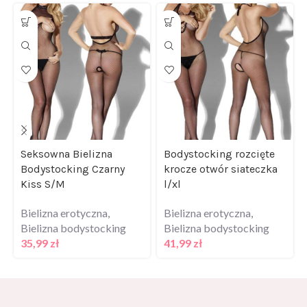
Seksowna Bielizna
Bodystocking rozcięte
Bodystocking Czarny
krocze otwór siateczka
Kiss S/M
l/xl
Bielizna erotyczna
,
Bielizna erotyczna
,
Bielizna bodystocking
Bielizna bodystocking
35,99
zł
41,99
zł
Kontakt