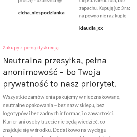
proszę – uzależnia 😅
ciepła. Nie uczula, bez
po
zapachu. Kupuję już 3 raz i
cicha_niespodzianka
@k
na pewno nie raz kupie
klaudia_xx
Zakupy z pełną dyskrecją
Neutralna przesyłka, pełna
anonimowość – bo Twoja
prywatność to nasz priorytet.
Wszystkie zamówienia pakujemy w nieoznakowane,
neutralne opakowania – bez nazw sklepu, bez
logotypów i bez żadnych informacji o zawartości.
Kurier ani osoby trzecie nie będą wiedzieć, co
znajduje się w środku. Dodatkowo na wyciągu