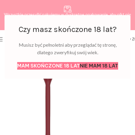
Wszystkie przesyłki pakujemy w dyskretne opakowanie, aby nikt nie
dowiedział się, co zamawiasz.
Czy masz skończone 18 lat?
0
MENU
0,00
Z
Musisz być pełnoletni aby przeglądać tę stronę,
dlatego zweryfikuj swój wiek.
MAM SKOŃCZONE 18 LAT
NIE MAM 18 LAT