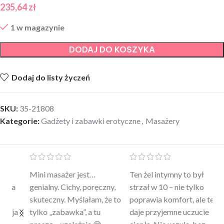
235,64
zł
1 w magazynie
DODAJ DO KOSZYKA
Dodaj do listy życzeń
SKU:
35-21808
Kategorie:
Gadżety i zabawki erotyczne
,
Masażery
Mini masażer jest…
Ten żel intymny to był
Po
a
genialny. Cichy, poręczny,
strzał w 10 – nie tylko
to
skuteczny. Myślałam, że to
poprawia komfort, ale też
wy
a
tylko „zabawka”, a tu
daje przyjemne uczucie
bu