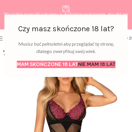
Wszystkie przesyłki pakujemy w dyskretne opakowanie, aby nikt nie
dowiedział się, co zamawiasz.
Czy masz skończone 18 lat?
0
MENU
0,00
Z
Musisz być pełnoletni aby przeglądać tę stronę,
dlatego zweryfikuj swój wiek.
SOLD
OUT
MAM SKOŃCZONE 18 LAT
NIE MAM 18 LAT