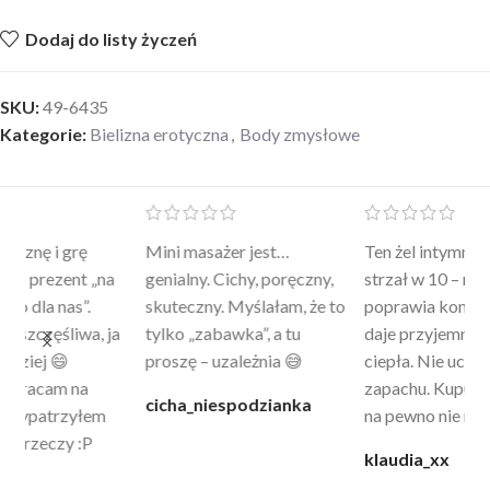
Dodaj do listy życzeń
SKU:
49-6435
Kategorie:
Bielizna erotyczna
,
Body zmysłowe
Mini masażer jest…
Ten żel intymny to był
Po
a
genialny. Cichy, poręczny,
strzał w 10 – nie tylko
to
skuteczny. Myślałam, że to
poprawia komfort, ale też
wy
a
tylko „zabawka”, a tu
daje przyjemne uczucie
bu
proszę – uzależnia 😅
ciepła. Nie uczula, bez
po
zapachu. Kupuję już 3 raz i
cicha_niespodzianka
@k
na pewno nie raz kupie
klaudia_xx