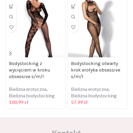
Bodystocking z
Bodystocking otwarty
wycięciem w kroku
krok erotyka obsessive
obsessive s/m/l
s/m/l
Bielizna erotyczna
,
Bielizna erotyczna
,
Bielizna bodystocking
Bielizna bodystocking
100,99
zł
57,99
zł
Kontakt