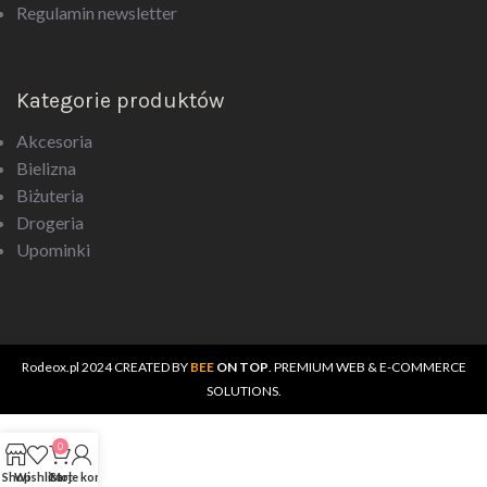
Regulamin newsletter
Kategorie produktów
Akcesoria
Bielizna
Biżuteria
Drogeria
Upominki
Rodeox.pl
2024 CREATED BY
BEE
ON TOP
. PREMIUM WEB & E-COMMERCE
SOLUTIONS.
0
Shop
Wishlist
Cart
Moje konto